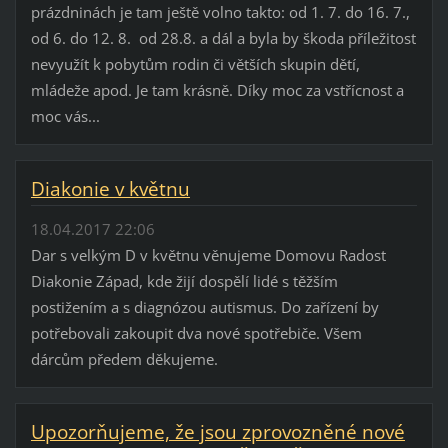
prázdninách je tam ještě volno takto: od 1. 7. do 16. 7.,
od 6. do 12. 8. od 28.8. a dál a byla by škoda příležitost
nevyužít k pobytům rodin či větších skupin dětí,
mládeže apod. Je tam krásně. Díky moc za vstřícnost a
moc vás...
Diakonie v květnu
18.04.2017 22:06
Dar s velkým D v květnu věnujeme Domovu Radost
Diakonie Západ, kde žijí dospělí lidé s těžším
postižením a s diagnózou autismus. Do zařízení by
potřebovali zakoupit dva nové spotřebiče. Všem
dárcům předem děkujeme.
Upozorňujeme, že jsou zprovozněné nové