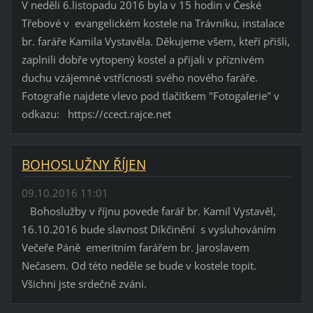
V neděli 6.listopadu 2016 byla v 15 hodin v České
Třebové v evangelickém kostele na Trávníku, instalace
br. faráře Kamila Vystavěla. Děkujeme všem, kteří přišli,
zaplnili dobře vytopený kostel a přijali v příznivém
duchu vzájemné vstřícnosti svého nového faráře.
Fotografie najdete vlevo pod tlačítkem "Fotogalerie" v
odkazu: https://ccect.rajce.net
BOHOSLUŽNY ŘÍJEN
09.10.2016 11:01
Bohoslužby v říjnu povede farář br. Kamil Vystavěl,
16.10.2016 bude slavnost Díkčinění s vysluhováním
Večeře Páně emeritním farářem br. Jaroslavem
Nečasem. Od této neděle se bude v kostele topit.
Všichni jste srdečně zváni.