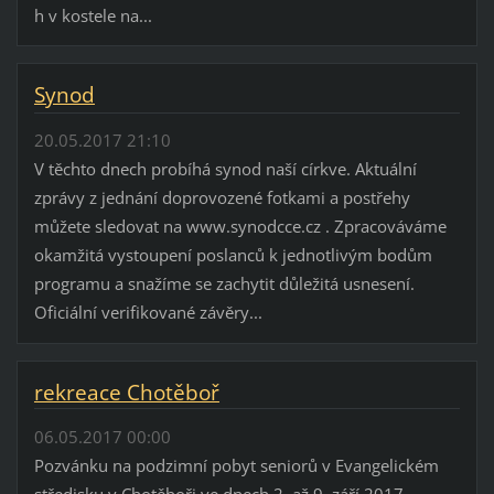
h v kostele na...
Synod
20.05.2017 21:10
V těchto dnech probíhá synod naší církve. Aktuální
zprávy z jednání doprovozené fotkami a postřehy
můžete sledovat na www.synodcce.cz . Zpracováváme
okamžitá vystoupení poslanců k jednotlivým bodům
programu a snažíme se zachytit důležitá usnesení.
Oficiální verifikované závěry...
rekreace Chotěboř
06.05.2017 00:00
Pozvánku na podzimní pobyt seniorů v Evangelickém
středisku v Chotěboři ve dnech 2. až 9. září 2017