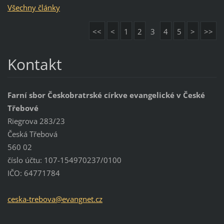
Všechny články
<<
<
1
2
3
4
5
>
>>
Kontakt
Farní sbor Českobratrské církve evangelické v České
Třebové
Riegrova 283/23
Česká Třebová
560 02
číslo účtu: 107-154970237/0100
IČO: 64771784
ceska-tr
ebova@ev
angnet.c
z