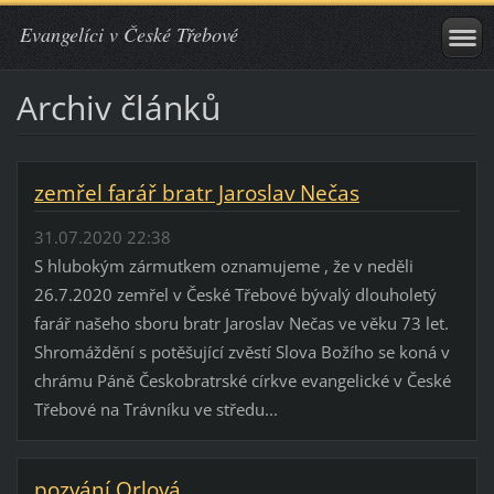
Evangelíci v České Třebové
Archiv článků
zemřel farář bratr Jaroslav Nečas
31.07.2020 22:38
S hlubokým zármutkem oznamujeme , že v neděli
26.7.2020 zemřel v České Třebové bývalý dlouholetý
farář našeho sboru bratr Jaroslav Nečas ve věku 73 let.
Shromáždění s potěšující zvěstí Slova Božího se koná v
chrámu Páně Českobratrské církve evangelické v České
Třebové na Trávníku ve středu...
pozvání Orlová