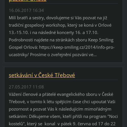
16.06.2017 16:34
Milí bratři a sestry, dovolujeme si Vás pozvat na již
tradiční gospelový workshop, který se koná v Orlové
13.-15.10. i na následné koncerty 16. a 17.10.
Podrobnosti najdete na stránkách sboru Keep Smiling
Gospel Orlová: https://keep-smiling.cz/2014/info-pro-
ucastniky/ Prosíme o zveřejnění pozvání ve...
setkávání v České Třebové
27.05.2017 11:08
Vážení členové a přátelé evangelického sboru v České
Třebové, v tomto k létu spějícím čase chci upoutat Vaši
pozornost a pozvat Vás k následujícím mimořádným
setkáním: Děkujeme všem, kteří přišli na program "Noci
kostelů", který se konal v pátek 9. června od 17 do 22