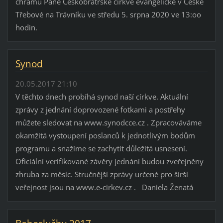
chrámu Páně Českobratrské církve evangelické v České
Třebové na Trávníku ve středu 5. srpna 2020 ve 13:oo
hodin.
Synod
20.05.2017 21:10
V těchto dnech probíhá synod naší církve. Aktuální
zprávy z jednání doprovozené fotkami a postřehy
můžete sledovat na www.synodcce.cz . Zpracováváme
okamžitá vystoupení poslanců k jednotlivým bodům
programu a snažíme se zachytit důležitá usnesení.
Oficiální verifikované závěry jednání budou zveřejněny
zhruba za měsíc. Stručnější zprávy určené pro širší
veřejnost jsou na www.e-cirkev.cz . Daniela Ženatá