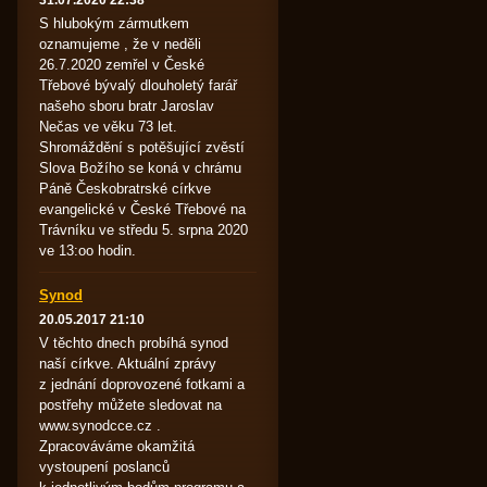
31.07.2020 22:38
S hlubokým zármutkem
oznamujeme , že v neděli
26.7.2020 zemřel v České
Třebové bývalý dlouholetý farář
našeho sboru bratr Jaroslav
Nečas ve věku 73 let.
Shromáždění s potěšující zvěstí
Slova Božího se koná v chrámu
Páně Českobratrské církve
evangelické v České Třebové na
Trávníku ve středu 5. srpna 2020
ve 13:oo hodin.
Synod
20.05.2017 21:10
V těchto dnech probíhá synod
naší církve. Aktuální zprávy
z jednání doprovozené fotkami a
postřehy můžete sledovat na
www.synodcce.cz .
Zpracováváme okamžitá
vystoupení poslanců