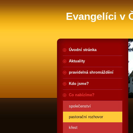
Evangelíci v
Úvodní stránka
Aktuality
pravidelná shromáždění
Kdo jsme?
Co nabízíme?
společenství
pastorační rozhovor
křest