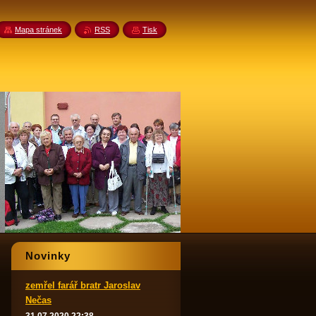
Mapa stránek
RSS
Tisk
Novinky
zemřel farář bratr Jaroslav
Nečas