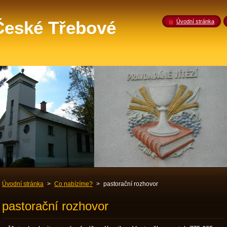
 České Třebové
Úvodní stránka
Úvodní stránka
>
Co nabízíme?
>
pastorační rozhovor
pastorační rozhovor