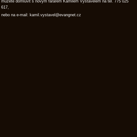
můžete domluvit s novým farářem Kamilem Vystavělem na tel. 775 025
617,
nebo na e-mail: kamil.vystavel@evangnet.cz