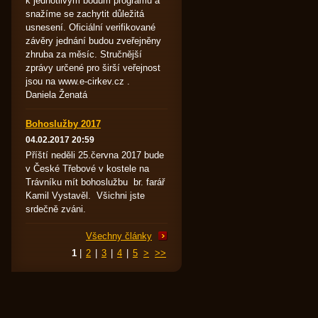
k jednotlivým bodům programu a
snažíme se zachytit důležitá
usnesení. Oficiální verifikované
závěry jednání budou zveřejněny
zhruba za měsíc. Stručnější
zprávy určené pro širší veřejnost
jsou na www.e-cirkev.cz .
Daniela Ženatá
Bohoslužby 2017
04.02.2017 20:59
Příští neděli 25.června 2017 bude
v České Třebové v kostele na
Trávníku mít bohoslužbu br. farář
Kamil Vystavěl. Všichni jste
srdečně zváni.
Všechny články
1
|
2
|
3
|
4
|
5
>
>>