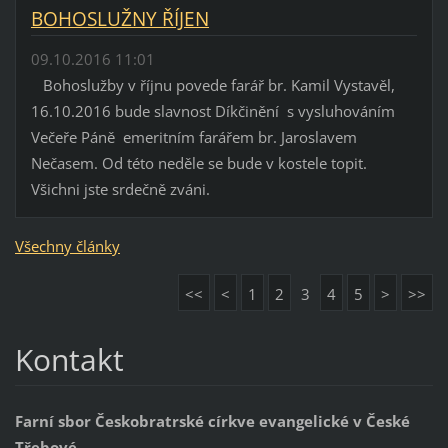
BOHOSLUŽNY ŘÍJEN
09.10.2016 11:01
Bohoslužby v říjnu povede farář br. Kamil Vystavěl,
16.10.2016 bude slavnost Díkčinění s vysluhováním
Večeře Páně emeritním farářem br. Jaroslavem
Nečasem. Od této neděle se bude v kostele topit.
Všichni jste srdečně zváni.
Všechny články
<<
<
1
2
3
4
5
>
>>
Kontakt
Farní sbor Českobratrské církve evangelické v České
Třebové