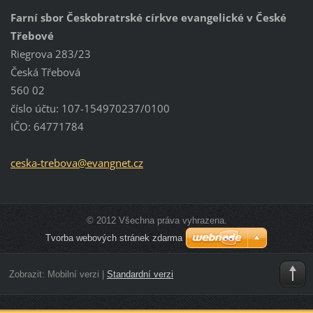
Farní sbor Českobratrské církve evangelické v České
Třebové
Riegrova 283/23
Česká Třebová
560 02
číslo účtu: 107-154970237/0100
IČO: 64771784
ceska-tr
ebova@ev
angnet.c
z
© 2012 Všechna práva vyhrazena.
Tvorba webových stránek zdarma
Zobrazit:
Mobilní verzi
|
Standardní verzi