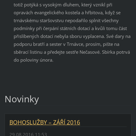
totiž potýká s vysokým dluhem, který vznikl při
opravách evangelického kostela a hřbitova, když se
trnávskému staršovstvu nepodařilo splnit všechny
podmínky při čerpání státních dotací a kvůli tomu část
přislíbených dotací nebyla sboru vyplacena. Své dary na
podporu bratří a sester v Trnávce, prosím, pište na
sběrací listinu a předejte sestře Nečasové. Sbírka potrvá
do poloviny února.
Novinky
BOHOSLUŽBY – ZÁŘÍ 2016
29.08.2016 11:53