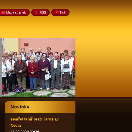
Mapa stránek
RSS
Tisk
Novinky
zemřel farář bratr Jaroslav
Nečas