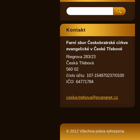
Kontakt
Farní sbor Českobratrské církve
evangelické v České Třebové
Riegrova 283/23
Česká Třebová
560 02
číslo účtu: 107-154970237/0100
IČO: 64771784
ceska-tr
ebova@ev
angnet.c
z
© 2012 Všechna práva vyhrazena.