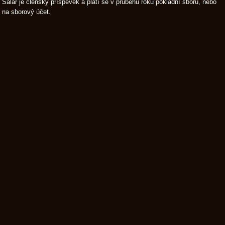
Salár je členský příspěvek a platí se v průběhu roku pokladní sboru, nebo
na sborový účet.