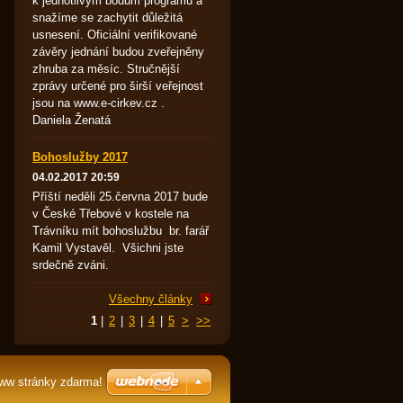
k jednotlivým bodům programu a
snažíme se zachytit důležitá
usnesení. Oficiální verifikované
závěry jednání budou zveřejněny
zhruba za měsíc. Stručnější
zprávy určené pro širší veřejnost
jsou na www.e-cirkev.cz .
Daniela Ženatá
Bohoslužby 2017
04.02.2017 20:59
Příští neděli 25.června 2017 bude
v České Třebové v kostele na
Trávníku mít bohoslužbu br. farář
Kamil Vystavěl. Všichni jste
srdečně zváni.
Všechny články
1
|
2
|
3
|
4
|
5
>
>>
www stránky zdarma!