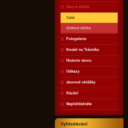
Dary a sbírky
Salár
účelová sbírka
Fotogalerie
Kostel na Trávníku
Historie sboru
Odkazy
sborové ohlášky
Kázání
Nepřehlédněte
Vyhledávání