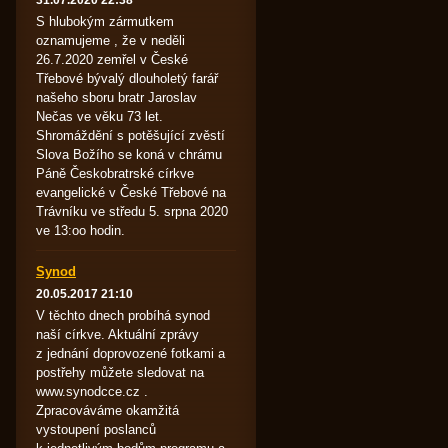
31.07.2020 22:38
S hlubokým zármutkem
oznamujeme , že v neděli
26.7.2020 zemřel v České
Třebové bývalý dlouholetý farář
našeho sboru bratr Jaroslav
Nečas ve věku 73 let.
Shromáždění s potěšující zvěstí
Slova Božího se koná v chrámu
Páně Českobratrské církve
evangelické v České Třebové na
Trávníku ve středu 5. srpna 2020
ve 13:oo hodin.
Synod
20.05.2017 21:10
V těchto dnech probíhá synod
naší církve. Aktuální zprávy
z jednání doprovozené fotkami a
postřehy můžete sledovat na
www.synodcce.cz .
Zpracováváme okamžitá
vystoupení poslanců