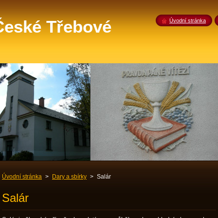
 České Třebové
Úvodní stránka
Úvodní stránka
>
Dary a sbírky
>
Salár
Salár