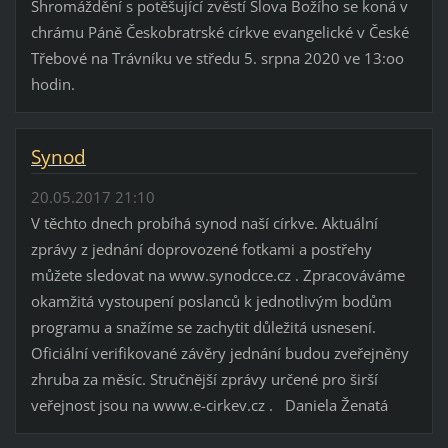
Shromáždění s potěšující zvěstí Slova Božího se koná v
chrámu Páně Českobratrské církve evangelické v České
Třebové na Trávníku ve středu 5. srpna 2020 ve 13:oo
hodin.
Synod
20.05.2017 21:10
V těchto dnech probíhá synod naší církve. Aktuální
zprávy z jednání doprovozené fotkami a postřehy
můžete sledovat na www.synodcce.cz . Zpracováváme
okamžitá vystoupení poslanců k jednotlivým bodům
programu a snažíme se zachytit důležitá usnesení.
Oficiální verifikované závěry jednání budou zveřejněny
zhruba za měsíc. Stručnější zprávy určené pro širší
veřejnost jsou na www.e-cirkev.cz . Daniela Ženatá