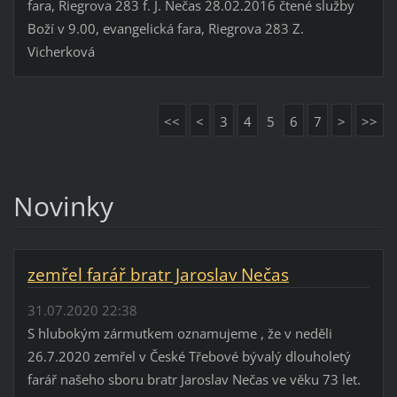
fara, Riegrova 283 f. J. Nečas 28.02.2016 čtené služby
Boží v 9.00, evangelická fara, Riegrova 283 Z.
Vicherková
<<
<
3
4
5
6
7
>
>>
Novinky
zemřel farář bratr Jaroslav Nečas
31.07.2020 22:38
S hlubokým zármutkem oznamujeme , že v neděli
26.7.2020 zemřel v České Třebové bývalý dlouholetý
farář našeho sboru bratr Jaroslav Nečas ve věku 73 let.