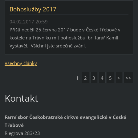
Bohoslužby 2017
04.02.2017 20:59
Příští neděli 25.června 2017 bude v České Třebové v
kostele na Trávníku mít bohoslužbu br. farář Kamil
Vystavěl. Všichni jste srdečně zváni.
Všechny články
1
2
3
4
5
>
>>
Kontakt
Farní sbor Českobratrské církve evangelické v České
Třebové
Riegrova 283/23