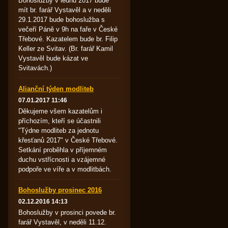
Bohoslužby v lednu 2017 bude
mít br. farář Vystavěl a v neděli
29.1.2017 bude bohoslužba s
večeří Páně v 9h na faře v České
Třebové. Kazatelem bude br. Filip
Keller ze Svitav. (Br. farář Kamil
Vystavěl bude kázat ve
Svitavách.)
Alianční týden modliteb
07.01.2017 11:46
Děkujeme všem kazatelům i
příchozím, kteří se účastnili
"Týdne modliteb za jednotu
křesťanů 2017" v České Třebové.
Setkání proběhla v příjemném
duchu vstřícnosti a vzájemné
podpoře ve víře a v modlitbách.
Bohoslužby prosinec 2016
02.12.2016 14:13
Bohoslužby v prosinci povede br.
farář Vystavěl, v neděli 11.12.