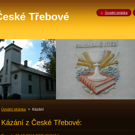
 České Třebové
Úvodní stránka
Úvodní stránka
>
Kázání
Kázání z České Třebové: