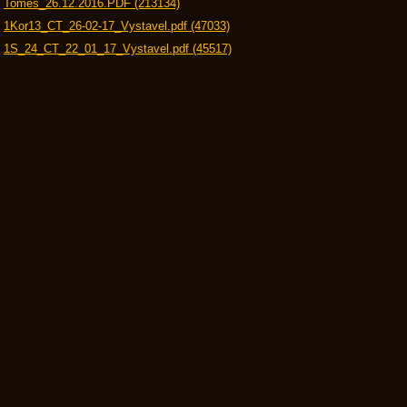
Tomeš_26.12.2016.PDF (213134)
1Kor13_CT_26-02-17_Vystavel.pdf (47033)
1S_24_CT_22_01_17_Vystavel.pdf (45517)