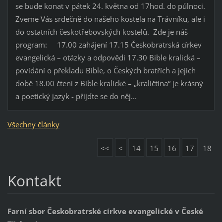
se bude konat v pátek 24. května od 17hod. do půlnoci.
Zveme Vás srdečně do našeho kostela na Trávníku, ale i
do ostatních českotřebovských kostelů. Zde je náš
program: 17.00 zahájení 17.15 Českobratrská církev
evangelická – otázky a odpovědi 17.30 Bible kralická –
povídání o překladu Bible, o Českých bratřích a jejich
době 18.00 čtení z Bible kralické – „kraličtina“ je krásný
a poetický jazyk - přijďte se do něj...
Všechny články
<<
<
14
15
16
17
18
Kontakt
Farní sbor Českobratrské církve evangelické v České