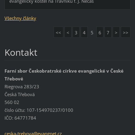
evangelický kostel na Trávníku f. J. Nečas
Všechny články
<<
<
3
4
5
6
7
>
>>
Kontakt
Farní sbor Českobratrské církve evangelické v České
Třebové
Riegrova 283/23
Česká Třebová
560 02
číslo účtu: 107-154970237/0100
IČO: 64771784
ceska-tr
ebova@ev
angnet.c
z