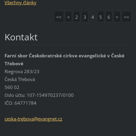
Všechny články
<<
<
2
3
4
5
6
>
>>
Kontakt
Farní sbor Českobratrské církve evangelické v České
Třebové
Riegrova 283/23
Česká Třebová
560 02
číslo účtu: 107-154970237/0100
IČO: 64771784
ceska-tr
ebova@ev
angnet.c
z