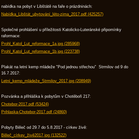
nabídka na pobyt v Libštátě na faře o prázdninách:
Nabídka_Libštát_ubytování_léto-zima_2017.pdf (425257)
Společné prohlášení u příležitosti Katolicko-Luteránské připomínky
raformace:
Prohl_Katol_Lut_reformace_1a.jpg (285968)
Prohl_Katol_Lut_reformace_1b.jpg (223738)
Plakát na letní kemp mládeže "Pod jednou střechou" Strmilov od 9 do
16.7.2017:
Letní_kemp_mládeže_Strmilov_2017.jpg (208949)
Pozvánka a přihláška k pobytům v Chotěboři 217:
Chotebor-2017.pdf (53424)
Prihlaska-Chotebor-2017.pdf (24860)
Pobyty Běleč od 29.7 do 5.8.2017 - církev živě:
Běleč_církev_živě2017.jpg (132522)