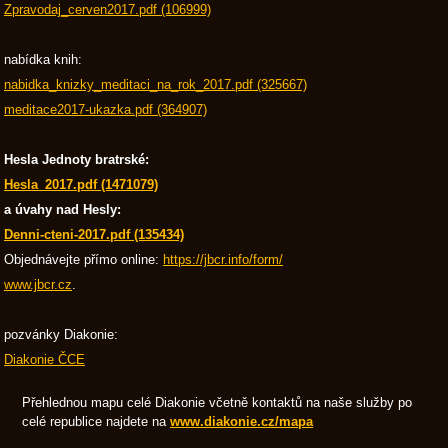
Zpravodaj_cerven2017.pdf (106999)
nabídka knih:
nabidka_knizky_meditaci_na_rok_2017.pdf (325667)
meditace2017-ukazka.pdf (364907)
Hesla Jednoty bratrské:
Hesla_2017.pdf (1471079)
a úvahy nad Hesly:
Denni-cteni-2017.pdf (135434)
Objednávejte přímo online:
https://jbcr.info/form/
www.jbcr.cz
.
pozvánky Diakonie:
Diakonie ČCE
Přehlednou mapu celé Diakonie včetně kontaktů na naše služby po
celé republice najdete na
www.diakonie.cz/mapa