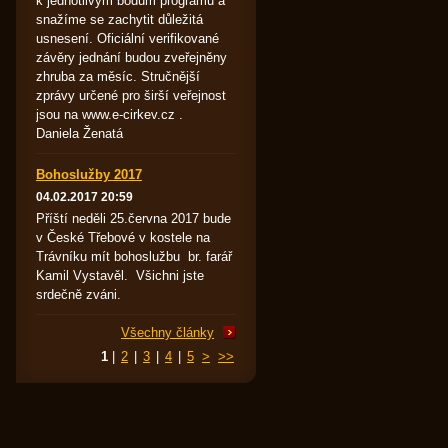
k jednotlivým bodům programu a
snažíme se zachytit důležitá
usnesení. Oficiální verifikované
závěry jednání budou zveřejněny
zhruba za měsíc. Stručnější
zprávy určené pro širší veřejnost
jsou na www.e-cirkev.cz .
Daniela Ženatá
Bohoslužby 2017
04.02.2017 20:59
Příští neděli 25.června 2017 bude
v České Třebové v kostele na
Trávníku mít bohoslužbu br. farář
Kamil Vystavěl. Všichni jste
srdečně zváni.
Všechny články
1
|
2
|
3
|
4
|
5
>
>>