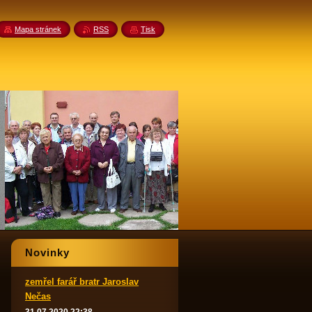
Mapa stránek
RSS
Tisk
Novinky
zemřel farář bratr Jaroslav
Nečas