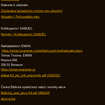
Diakonie k otázkám:
Zůstáváme bezpečným místem pro všechny!
Aktuality / Pečovatelka roku
Knihkupectví SAMUEL:
Novinky | Knihkupectví SAMUEL
Nakladatelství EMAN:
https://eman.evangnet.cz/prehled-vsech-knih/aktualni-slevy
Tomas Trusina, EMAN
Husova 656
256 01 Benesov
https://eman.evangnet.cz
plakat A3_nej_círk_pracovník.pdf (2441311)
Česká Biblická společnost nabízí novinky-akce:
Biblická_spol_akce-A4.pdf (406154)
akce-w.jpg