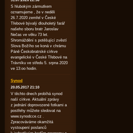
31.07.2020 22:38
S hlubokým zármutkem
oznamujeme , že v neděli
26.7.2020 zemřel v České
Třebové bývalý dlouholetý farář
našeho sboru bratr Jaroslav
Nečas ve věku 73 let.
Shromáždění s potěšující zvěstí
Slova Božího se koná v chrámu
Páně Českobratrské církve
evangelické v České Třebové na
Trávníku ve středu 5. srpna 2020
ve 13:oo hodin.
Synod
20.05.2017 21:10
V těchto dnech probíhá synod
naší církve. Aktuální zprávy
z jednání doprovozené fotkami a
postřehy můžete sledovat na
www.synodcce.cz .
Zpracováváme okamžitá
vystoupení poslanců