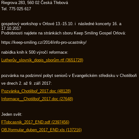
Riegrova 283, 560 02 Česká Třebová
Tel. 775 025 617
gospelový workshop v Orlové 13.-15.10. i následné koncerty 16. a
17.10.2017
Podrobnosti najdete na stránkách sboru Keep Smiling Gospel Orlová:
https://keep-smiling.cz/2014/info-pro-ucastniky/
nabídka knih k 500.výročí reformace:
Lutherův_slovník_dopis_sborům.rtf (3651728)
pozvánka na podzimní pobyt seniorů v Evangelickém středisku v Chotěboři
ve dnech 2. až 9. září 2017:
Pozvánka_Chotěboř_2017.doc (48128)
Informace__Chotěboř_2017.doc (27648)
Jeden svět:
FTobcasnik_2017_END.pdf (2397456)
OBJformular_duben_2017_END.xls (137216)