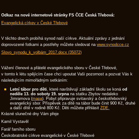
Odkaz na nové internetové stránky FS ČCE Česká Třebová:
Evangelická církev v České Třebové
V těchto dnech probíhá synod naší církve. Aktuální zprávy z jednání
doprovozené fotkami a postřehy můžete sledovat na
www.synodcce.cz
Slovo_synodu_k_volbám_2017.docx (35072)
Vážení členové a přátelé evangelického sboru v České Třebové,
v tomto k létu spějícím čase chci upoutat Vaši pozornost a pozvat Vás k
následujícím mimořádným setkáním:
Letní tábor pro děti
, které navštěvují základní školu se koná
od
neděle 13. do soboty 19. srpna
na statku Zbytov nedaleko
Jimramova (
mapa
). Pobyt připravuje svitavský a českotřebovský
evangelický sbor. Příspěvek za dítě na tábor bude činit 900 Kč, druhé
a další dítě v rodině 800 Kč. Děti můžete přihlásit
ZDE.
Krásné slunečné dny Vám přeje
Kamil Vystavěl
Farář farního sboru
Českobratrské církve evangelické v České Třebové