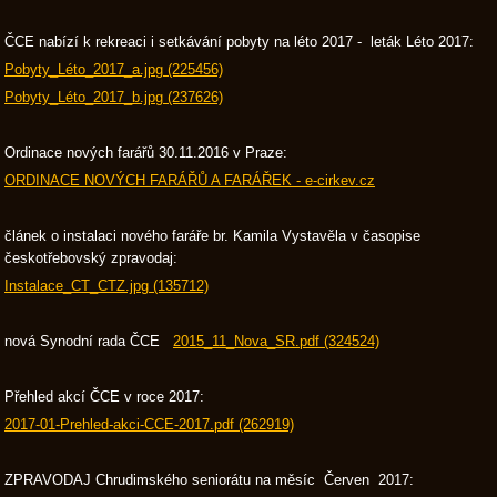
ČCE nabízí k rekreaci i setkávání pobyty na léto 2017 - leták Léto 2017:
Pobyty_Léto_2017_a.jpg (225456)
Pobyty_Léto_2017_b.jpg (237626)
Ordinace nových farářů 30.11.2016 v Praze:
ORDINACE NOVÝCH FARÁŘŮ A FARÁŘEK - e-cirkev.cz
článek o instalaci nového faráře br. Kamila Vystavěla v časopise
českotřebovský zpravodaj:
Instalace_CT_CTZ.jpg (135712)
nová Synodní rada ČCE
2015_11_Nova_SR.pdf (324524)
Přehled akcí ČCE v roce 2017:
2017-01-Prehled-akci-CCE-2017.pdf (262919)
ZPRAVODAJ Chrudimského seniorátu na měsíc Červen 2017: