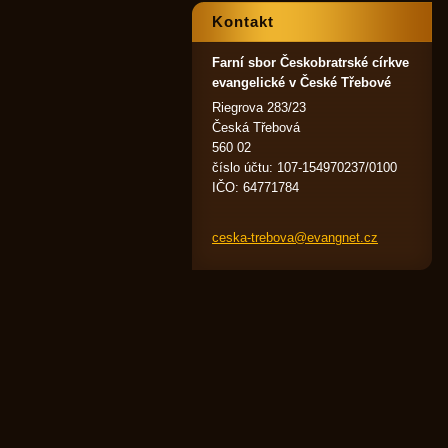
Kontakt
Farní sbor Českobratrské církve
evangelické v České Třebové
Riegrova 283/23
Česká Třebová
560 02
číslo účtu: 107-154970237/0100
IČO: 64771784
ceska-tr
ebova@ev
angnet.c
z