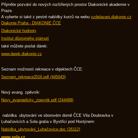
Přijměte pozvání do nových rozšířených prostor Diakonické akademie v
Praze.
A vyberte si také z pestré nabídky kurzů na webu
vzdelavani.diakonie.cz
Diakonie Praha - DIAKONIE ČCE
Diakonické hodnoty
Institut důstojného stárnutí
také můžete poslat dárek:
www.darek.diakonie.cz
Seznam možností rekreace v objektech ČCE:
Seznam_rekreace2016.pdf (445043)
Nový evang. zpěvník:
Novy_evangelicky_zpevnik.pdf (244499)
nabídka ubytování ve sborovém domě ČCE Vila Doubravka v
Luhačovicích a Sola gratia v Bystřici pod Hostýnem:
Nabídka_ubytování_Luhačovice.doc (26112)
www.sola.cz