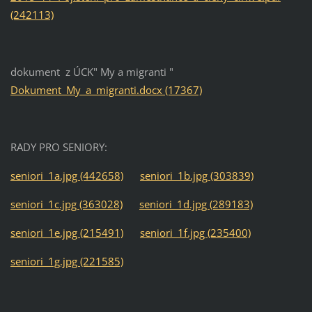
(242113)
dokument z ÚCK" My a migranti "
Dokument_My_a_migranti.docx (17367)
RADY PRO SENIORY:
seniori_1a.jpg (442658)
seniori_1b.jpg (303839)
seniori_1c.jpg (363028)
seniori_1d.jpg (289183)
seniori_1e.jpg (215491)
seniori_1f.jpg (235400)
seniori_1g.jpg (221585)