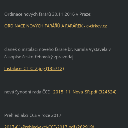
Ordinace nových farářů 30.11.2016 v Praze:
ORDINACE NOVÝCH FARÁŘŮ A FARÁŘEK - e-cirkev.cz
článek o instalaci nového faráře br. Kamila Vystavěla v
časopise českotřebovský zpravodaj:
Instalace_CT_CTZ.jpg (135712)
nová Synodní rada ČCE
2015_11_Nova_SR.pdf (324524)
Přehled akcí ČCE v roce 2017:
2017-01-Prehled-akci-CCE-2017.pdf (262919)