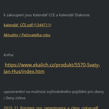
k zakoupení jsou Kalendář CCE a Kalendář Diakonie
kalendář_CČE.pdf (1344711)
Aktuality / Pečovatelka roku
kniha:
https://www.ekalich.cz/produkt/5570-Svaty-
Jan-Hus/index.htm
upozorenění na možnost zvýhodněného pojištění pro sbory
i členy církve
2015_11_Pojisteni_pro_zamestnance_a_cleny_cirkve.pdf