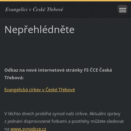
Evangelíci v České Třebové
Nepřehlédněte
Odkaz na nové internetové stránky FS ČCE Česká
Třebová:
Evangelická církev v České Třebové
V těchto dnech probíhá synod naší církve. Aktuální zprávy
z jednání doprovozené fotkami a postřehy můžete sledovat
na
www.synodcce.cz