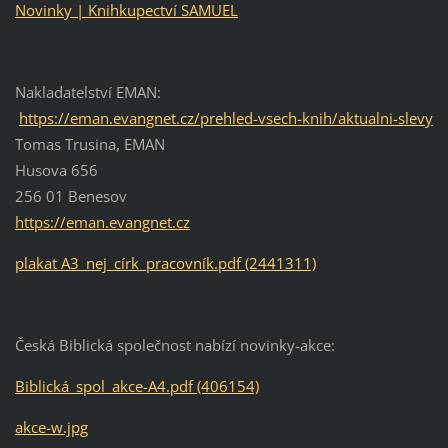
Novinky | Knihkupectví SAMUEL
Nakladatelství EMAN:
https://eman.evangnet.cz/prehled-vsech-knih/aktualni-slevy
Tomas Trusina, EMAN
Husova 656
256 01 Benesov
https://eman.evangnet.cz
plakat A3_nej_círk_pracovník.pdf (2441311)
Česká Biblická společnost nabízí novinky-akce:
Biblická_spol_akce-A4.pdf (406154)
akce-w.jpg