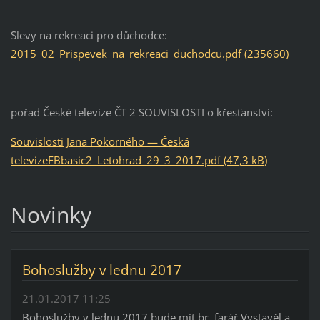
Slevy na rekreaci pro důchodce:
2015_02_Prispevek_na_rekreaci_duchodcu.pdf (235660)
pořad České televize ČT 2 SOUVISLOSTI o křesťanství:
Souvislosti Jana Pokorného — Česká
televize
FBbasic2_Letohrad_29_3_2017.pdf (47,3 kB)
Novinky
Bohoslužby v lednu 2017
21.01.2017 11:25
Bohoslužby v lednu 2017 bude mít br. farář Vystavěl a