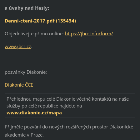
a úvahy nad Hesly:
Denni-cteni-2017.pdf (135434)
Objednávejte přímo online:
https://jbcr.info/form/
www.jbcr.cz
.
pozvánky Diakonie:
Diakonie ČCE
Přehlednou mapu celé Diakonie včetně kontaktů na naše
služby po celé republice najdete na
www.diakonie.cz/mapa
Přijměte pozvání do nových rozšířených prostor Diakonické
akademie v Praze.