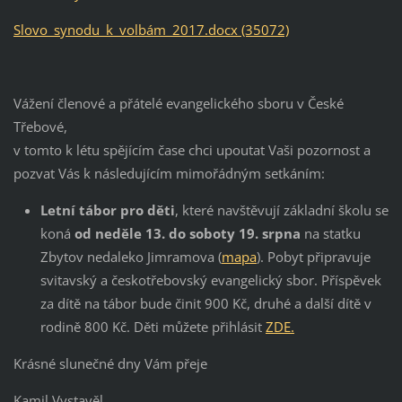
Slovo_synodu_k_volbám_2017.docx (35072)
Vážení členové a přátelé evangelického sboru v České
Třebové,
v tomto k létu spějícím čase chci upoutat Vaši pozornost a
pozvat Vás k následujícím mimořádným setkáním:
Letní tábor pro děti
, které navštěvují základní školu se
koná
od
neděle 13. do soboty 19. srpna
na statku
Zbytov nedaleko Jimramova (
mapa
). Pobyt připravuje
svitavský a českotřebovský evangelický sbor. Příspěvek
za dítě na tábor bude činit 900 Kč, druhé a další dítě v
rodině 800 Kč. Děti můžete přihlásit
ZDE.
Krásné slunečné dny Vám přeje
Kamil Vystavěl