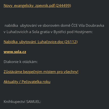
Novy_evangelicky_zpevnik.pdf (244499)
nabídka ubytování ve sborovém domě ČCE Vila Doubravka
v Luhačovicích a Sola gratia v Bystřici pod Hostýnem:
Nabídka_ubytování_Luhačovice.doc (26112)
www.sola.cz
Diakonie k otázkám:
Zůstáváme bezpečným místem pro všechny!
Aktuality / Pečovatelka roku
Knihkupectví SAMUEL: