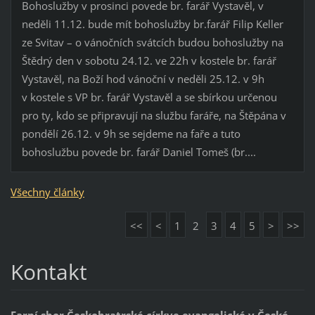
Bohoslužby v prosinci povede br. farář Vystavěl, v
neděli 11.12. bude mít bohoslužby br.farář Filip Keller
ze Svitav – o vánočních svátcích budou bohoslužby na
Štědrý den v sobotu 24.12. ve 22h v kostele br. farář
Vystavěl, na Boží hod vánoční v neděli 25.12. v 9h
v kostele s VP br. farář Vystavěl a se sbírkou určenou
pro ty, kdo se připravují na službu faráře, na Štěpána v
pondělí 26.12. v 9h se sejdeme na faře a tuto
bohoslužbu povede br. farář Daniel Tomeš (br....
Všechny články
<<
<
1
2
3
4
5
>
>>
Kontakt
Farní sbor Českobratrské církve evangelické v České