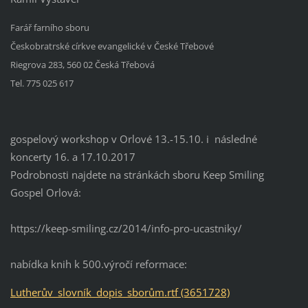
Farář farního sboru
Českobratrské církve evangelické v České Třebové
Riegrova 283, 560 02 Česká Třebová
Tel. 775 025 617
gospelový workshop v Orlové 13.-15.10. i následné
koncerty 16. a 17.10.2017
Podrobnosti najdete na stránkách sboru Keep Smiling
Gospel Orlová:
https://keep-smiling.cz/2014/info-pro-ucastniky/
nabídka knih k 500.výročí reformace:
Lutherův_slovník_dopis_sborům.rtf (3651728)