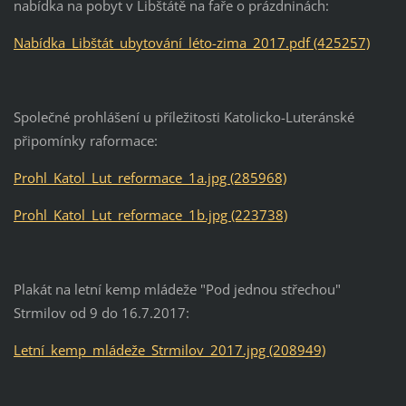
nabídka na pobyt v Libštátě na faře o prázdninách:
Nabídka_Libštát_ubytování_léto-zima_2017.pdf (425257)
Společné prohlášení u příležitosti Katolicko-Luteránské
připomínky raformace:
Prohl_Katol_Lut_reformace_1a.jpg (285968)
Prohl_Katol_Lut_reformace_1b.jpg (223738)
Plakát na letní kemp mládeže "Pod jednou střechou"
Strmilov od 9 do 16.7.2017:
Letní_kemp_mládeže_Strmilov_2017.jpg (208949)