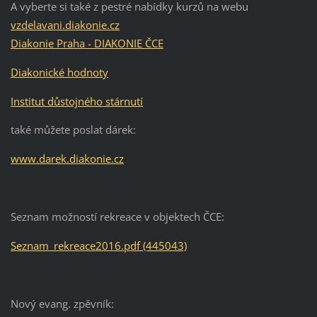
A vyberte si také z pestré nabídky kurzů na webu
vzdelavani.diakonie.cz
Diakonie Praha - DIAKONIE ČCE
Diakonické hodnoty
Institut důstojného stárnutí
také můžete poslat dárek:
www.darek.diakonie.cz
Seznam možností rekreace v objektech ČCE:
Seznam_rekreace2016.pdf (445043)
Nový evang. zpěvník: