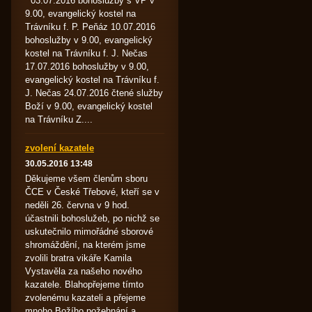
03.07.2016 bohoslužby s VP v
9.00, evangelický kostel na
Trávníku f. P. Peňáz 10.07.2016
bohoslužby v 9.00, evangelický
kostel na Trávníku f. J. Nečas
17.07.2016 bohoslužby v 9.00,
evangelický kostel na Trávníku f.
J. Nečas 24.07.2016 čtené služby
Boží v 9.00, evangelický kostel
na Trávníku Z....
zvolení kazatele
30.05.2016 13:48
Děkujeme všem členům sboru
ČCE v České Třebové, kteří se v
neděli 26. června v 9 hod.
účastnili bohoslužeb, po nichž se
uskutečnilo mimořádné sborové
shromáždění, na kterém jsme
zvolili bratra vikáře Kamila
Vystavěla za našeho nového
kazatele. Blahopřejeme tímto
zvolenému kazateli a přejeme
mnoho Božího požehnání a