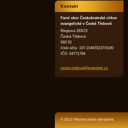
Kontakt
Farní sbor Českobratrské církve
evangelické v České Třebové
Riegrova 283/23
Česká Třebová
560 02
číslo účtu: 107-154970237/0100
IČO: 64771784
ceska-tr
ebova@ev
angnet.c
z
© 2012 Všechna práva vyhrazena.