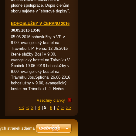
plodné spolupráce. Dopis členům
sboru najdete v "sborové dopisy".
BOHOSLUŽBY V ČERVNU 2016
30.05.2016 13:46
05.06.2016 bohoslužby s VP v
9.00, evangelický kostel na
Trávníku f. P. Peňáz 12.06.2016
čtené služby Boží v 9.00,
evangelický kostel na Trávníku V.
Špaček 19.06.2016 bohoslužby v
9.00, evangelický kostel na
Trávníku Jos.Šplíchal 26.06.2016
bohoslužby v 9.00, evangelický
kostel na Trávníku f. J. Nečas
Všechny články
<<
<
3
|
4
|
5
|
6
|
7
>
>>
ých stránek zdarma