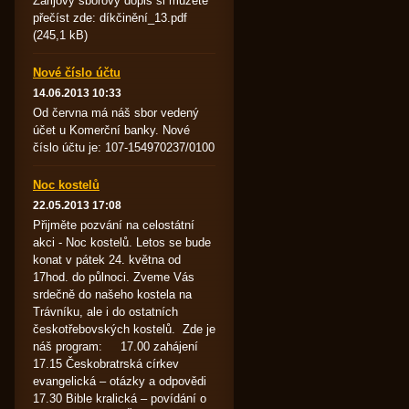
Zářijový sborový dopis si můžete
přečíst zde: díkčinění_13.pdf
(245,1 kB)
Nové číslo účtu
14.06.2013 10:33
Od června má náš sbor vedený
účet u Komerční banky. Nové
číslo účtu je: 107-154970237/0100
Noc kostelů
22.05.2013 17:08
Přijměte pozvání na celostátní
akci - Noc kostelů. Letos se bude
konat v pátek 24. května od
17hod. do půlnoci. Zveme Vás
srdečně do našeho kostela na
Trávníku, ale i do ostatních
českotřebovských kostelů. Zde je
náš program: 17.00 zahájení
17.15 Českobratrská církev
evangelická – otázky a odpovědi
17.30 Bible kralická – povídání o