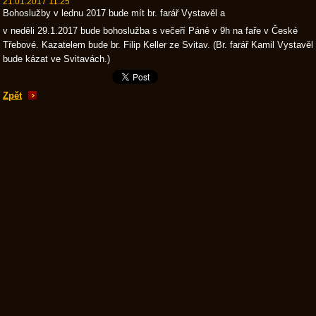
21.01.2017 11:25
Bohoslužby v lednu 2017 bude mít br. farář Vystavěl a
v neděli 29.1.2017 bude bohoslužba s večeří Páně v 9h na faře v České
Třebové. Kazatelem bude br. Filip Keller ze Svitav. (Br. farář Kamil Vystavěl
bude kázat ve Svitavách.)
Zpět