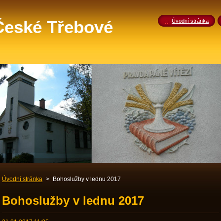
 České Třebové
Úvodní stránka
Úvodní stránka
>
Bohoslužby v lednu 2017
Bohoslužby v lednu 2017