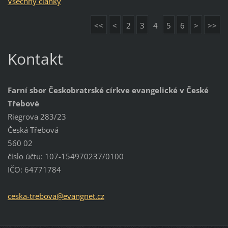
Všechny články
<<
<
2
3
4
5
6
>
>>
Kontakt
Farní sbor Českobratrské církve evangelické v České
Třebové
Riegrova 283/23
Česká Třebová
560 02
číslo účtu: 107-154970237/0100
IČO: 64771784
ceska-tr
ebova@ev
angnet.c
z