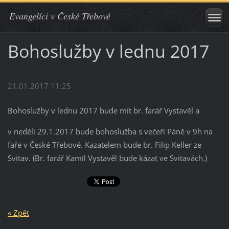
Evangelíci v České Třebové
Bohoslužby v lednu 2017
21.01.2017 11:25
Bohoslužby v lednu 2017 bude mít br. farář Vystavěl a
v neděli 29.1.2017 bude bohoslužba s večeří Páně v 9h na
faře v České Třebové. Kazatelem bude br. Filip Keller ze
Svitav. (Br. farář Kamil Vystavěl bude kázat ve Svitavách.)
« Zpět