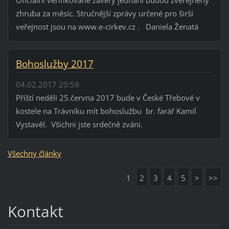
zhruba za měsíc. Stručnější zprávy určené pro širší
veřejnost jsou na www.e-cirkev.cz . Daniela Ženatá
Bohoslužby 2017
04.02.2017 20:59
Příští neděli 25.června 2017 bude v České Třebové v
kostele na Trávníku mít bohoslužbu br. farář Kamil
Vystavěl. Všichni jste srdečně zváni.
Všechny články
1
2
3
4
5
>
>>
Kontakt