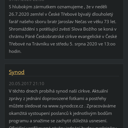
S hlubokým zármutkem oznamujeme , že v neděli
26.7.2020 zemřel v České Třebové bývalý dlouholetý
farář našeho sboru bratr Jaroslav Nečas ve věku 73 let.
Shromáždění s potěšující zvěstí Slova Božího se koná v
chrámu Páně Českobratrské církve evangelické v České
Třebové na Trávníku ve středu 5. srpna 2020 ve 13:oo
hodin.
Synod
20.05.2017 21:10
V těchto dnech probíhá synod naší církve. Aktuální
zprávy z jednání doprovozené fotkami a postřehy
můžete sledovat na www.synodcce.cz . Zpracováváme
okamžitá vystoupení poslanců k jednotlivým bodům
programu a snažíme se zachytit důležitá usnesení.
Oficiální verifikované závěry jednání budou zveřejněny