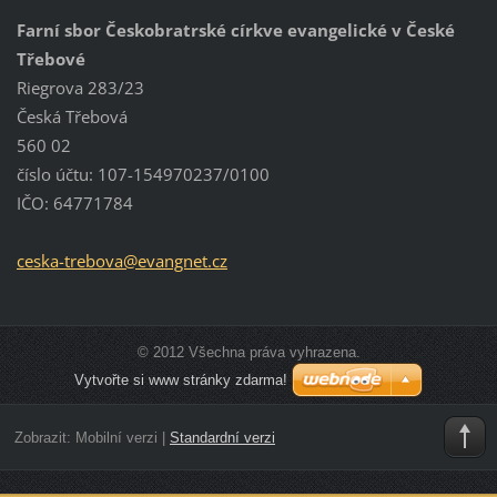
Farní sbor Českobratrské církve evangelické v České
Třebové
Riegrova 283/23
Česká Třebová
560 02
číslo účtu: 107-154970237/0100
IČO: 64771784
ceska-tr
ebova@ev
angnet.c
z
© 2012 Všechna práva vyhrazena.
Vytvořte si www stránky zdarma!
Zobrazit:
Mobilní verzi
|
Standardní verzi