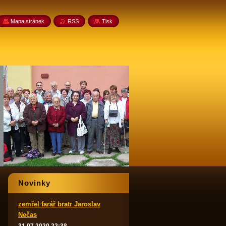
Mapa stránek
RSS
Tisk
Novinky
zemřel farář bratr Jaroslav
Nečas