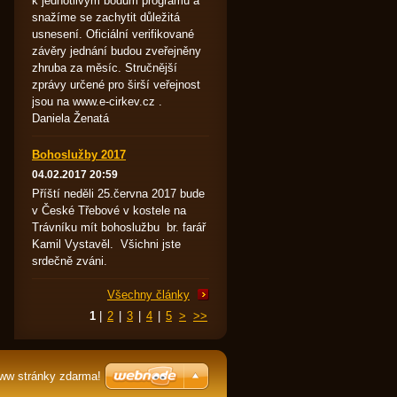
k jednotlivým bodům programu a
snažíme se zachytit důležitá
usnesení. Oficiální verifikované
závěry jednání budou zveřejněny
zhruba za měsíc. Stručnější
zprávy určené pro širší veřejnost
jsou na www.e-cirkev.cz .
Daniela Ženatá
Bohoslužby 2017
04.02.2017 20:59
Příští neděli 25.června 2017 bude
v České Třebové v kostele na
Trávníku mít bohoslužbu br. farář
Kamil Vystavěl. Všichni jste
srdečně zváni.
Všechny články
1
|
2
|
3
|
4
|
5
>
>>
www stránky zdarma!