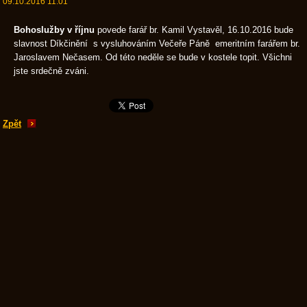
09.10.2016 11:01
Bohoslužby v říjnu
povede farář br. Kamil Vystavěl, 16.10.2016 bude
slavnost Díkčinění s vysluhováním Večeře Páně emeritním farářem br.
Jaroslavem Nečasem. Od této neděle se bude v kostele topit. Všichni
jste srdečně zváni.
Zpět