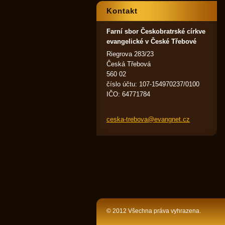
Kontakt
Farní sbor Českobratrské církve
evangelické v České Třebové
Riegrova 283/23
Česká Třebová
560 02
číslo účtu: 107-154970237/0100
IČO: 64771784
ceska-tr
ebova@ev
angnet.c
z
© 2012 Všechna práva vyhrazena.