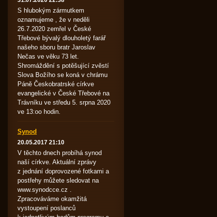
31.07.2020 22:38
S hlubokým zármutkem
oznamujeme , že v neděli
26.7.2020 zemřel v České
Třebové bývalý dlouholetý farář
našeho sboru bratr Jaroslav
Nečas ve věku 73 let.
Shromáždění s potěšující zvěstí
Slova Božího se koná v chrámu
Páně Českobratrské církve
evangelické v České Třebové na
Trávníku ve středu 5. srpna 2020
ve 13:oo hodin.
Synod
20.05.2017 21:10
V těchto dnech probíhá synod
naší církve. Aktuální zprávy
z jednání doprovozené fotkami a
postřehy můžete sledovat na
www.synodcce.cz .
Zpracováváme okamžitá
vystoupení poslanců