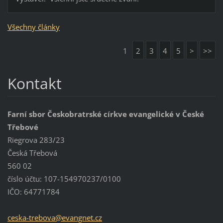
Všechny články
1
2
3
4
5
>
>>
Kontakt
Farní sbor Českobratrské církve evangelické v České
Třebové
Riegrova 283/23
Česká Třebová
560 02
číslo účtu: 107-154970237/0100
IČO: 64771784
ceska-tr
ebova@ev
angnet.c
z