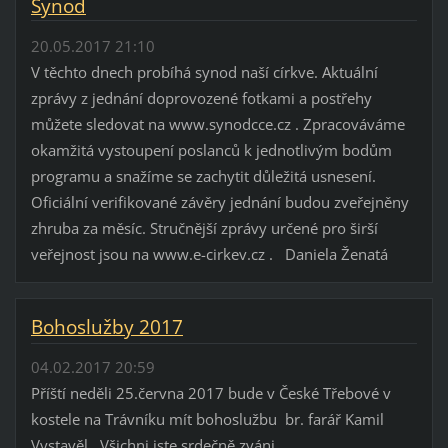
Synod
20.05.2017 21:10
V těchto dnech probíhá synod naší církve. Aktuální
zprávy z jednání doprovozené fotkami a postřehy
můžete sledovat na www.synodcce.cz . Zpracováváme
okamžitá vystoupení poslanců k jednotlivým bodům
programu a snažíme se zachytit důležitá usnesení.
Oficiální verifikované závěry jednání budou zveřejněny
zhruba za měsíc. Stručnější zprávy určené pro širší
veřejnost jsou na www.e-cirkev.cz . Daniela Ženatá
Bohoslužby 2017
04.02.2017 20:59
Příští neděli 25.června 2017 bude v České Třebové v
kostele na Trávníku mít bohoslužbu br. farář Kamil
Vystavěl. Všichni jste srdečně zváni.