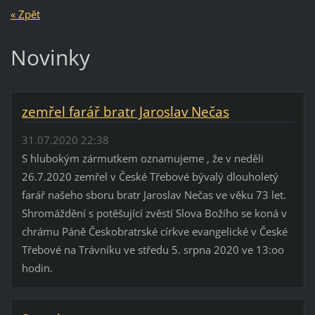
« Zpět
Novinky
zemřel farář bratr Jaroslav Nečas
31.07.2020 22:38
S hlubokým zármutkem oznamujeme , že v neděli
26.7.2020 zemřel v České Třebové bývalý dlouholetý
farář našeho sboru bratr Jaroslav Nečas ve věku 73 let.
Shromáždění s potěšující zvěstí Slova Božího se koná v
chrámu Páně Českobratrské církve evangelické v České
Třebové na Trávníku ve středu 5. srpna 2020 ve 13:oo
hodin.