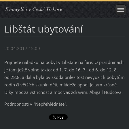
Evangelíci v České Třebové
Libštát ubytování
20.04.2017 15:09
Příjměte nabídku na pobyt v Libštátě na faře. O prázdninách
je tam ještě volno takto: od 1. 7. do 16. 7., od 6. do 12. 8.
od 28.8. a dál a byla by škoda příležitost nevyužít k pobytům
rodin či větších skupin dětí, mládeže apod. Je tam krásně.
Díky moc za vstřícnost a moc vás zdravím. Abigail Hudcová.
Podrobnosti v "Nepřehlédněte".