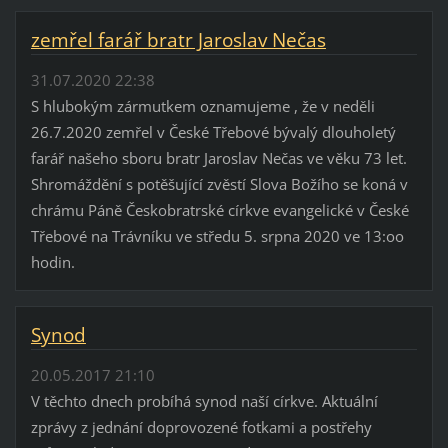
zemřel farář bratr Jaroslav Nečas
31.07.2020 22:38
S hlubokým zármutkem oznamujeme , že v neděli
26.7.2020 zemřel v České Třebové bývalý dlouholetý
farář našeho sboru bratr Jaroslav Nečas ve věku 73 let.
Shromáždění s potěšující zvěstí Slova Božího se koná v
chrámu Páně Českobratrské církve evangelické v České
Třebové na Trávníku ve středu 5. srpna 2020 ve 13:oo
hodin.
Synod
20.05.2017 21:10
V těchto dnech probíhá synod naší církve. Aktuální
zprávy z jednání doprovozené fotkami a postřehy