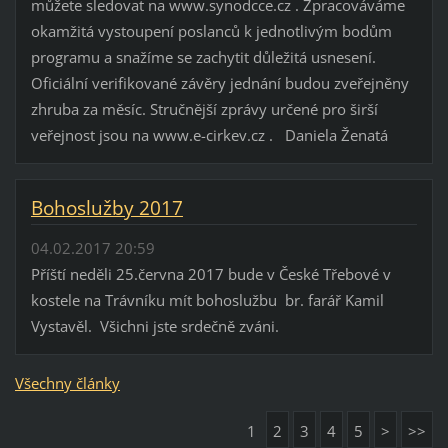
můžete sledovat na www.synodcce.cz . Zpracováváme
okamžitá vystoupení poslanců k jednotlivým bodům
programu a snažíme se zachytit důležitá usnesení.
Oficiální verifikované závěry jednání budou zveřejněny
zhruba za měsíc. Stručnější zprávy určené pro širší
veřejnost jsou na www.e-cirkev.cz . Daniela Ženatá
Bohoslužby 2017
04.02.2017 20:59
Příští neděli 25.června 2017 bude v České Třebové v
kostele na Trávníku mít bohoslužbu br. farář Kamil
Vystavěl. Všichni jste srdečně zváni.
Všechny články
1
2
3
4
5
>
>>