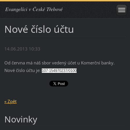
Evangelíci v České Třebové
Nové číslo účtu
14.06.2013 10:33
Od června má náš sbor vedený účet u Komerční banky.
Nové číslo účtu je:
107-154970237/0100
« Zpět
Novinky