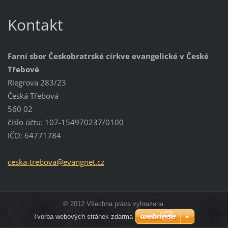
Kontakt
Farní sbor Českobratrské církve evangelické v České
Třebové
Riegrova 283/23
Česká Třebová
560 02
číslo účtu: 107-154970237/0100
IČO: 64771784
ceska-tr
ebova@ev
angnet.c
z
© 2012 Všechna práva vyhrazena.
Tvorba webových stránek zdarma