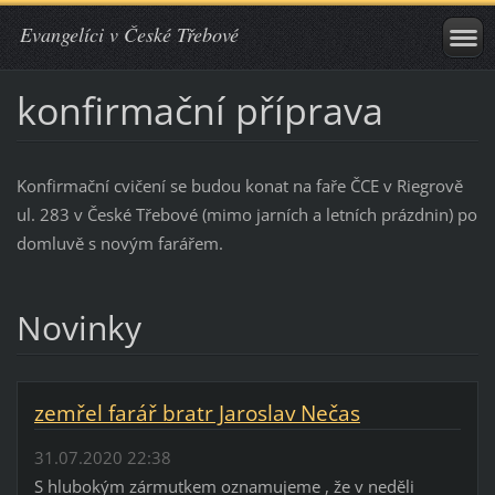
Evangelíci v České Třebové
konfirmační příprava
Konfirmační cvičení se budou konat na faře ČCE v Riegrově
ul. 283 v České Třebové (mimo jarních a letních prázdnin) po
domluvě s novým farářem.
Novinky
zemřel farář bratr Jaroslav Nečas
31.07.2020 22:38
S hlubokým zármutkem oznamujeme , že v neděli