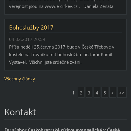
veřejnost jsou na www.e-cirkev.cz . Daniela Ženatá
Bohoslužby 2017
04.02.2017 20:59
Příští neděli 25.června 2017 bude v České Třebové v
kostele na Trávníku mít bohoslužbu br. farář Kamil
Vystavěl. Všichni jste srdečně zváni.
Všechny články
1
2
3
4
5
>
>>
Kontakt
Farní sbor Českobratrské církve evangelické v České