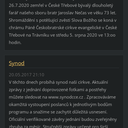
26.7.2020 zemřel v České Třebové bývalý dlouholetý
farář našeho sboru bratr Jaroslav Nečas ve věku 73 let.
Shromáždění s potěšující zvěstí Slova Božího se koná v
chrámu Páně Českobratrské církve evangelické v České
Třebové na Trávníku ve středu 5. srpna 2020 ve 13:oo
hodin.
Synod
20.05.2017 21:10
V těchto dnech probíhá synod naší církve. Aktuální
zprávy z jednání doprovozené fotkami a postřehy
můžete sledovat na www.synodcce.cz . Zpracováváme
okamžitá vystoupení poslanců k jednotlivým bodům
programu a snažíme se zachytit důležitá usnesení.
Oficiální verifikované závěry jednání budou zveřejněny
zhruba za měsíc. Stručnější zprávy určené pro širší