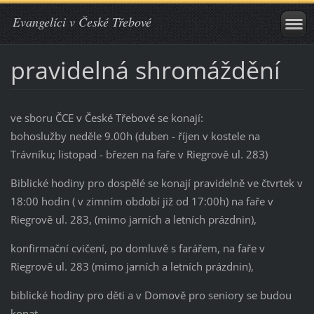
Evangelíci v České Třebové
pravidelná shromáždění
ve sboru ČCE v České Třebové se konají:
bohoslužby neděle 9.00h (duben - říjen v kostele na
Trávníku; listopad - březen na faře v Riegrově ul. 283)
Biblické hodiny pro dospělé se konají pravidelně ve čtvrtek v
18:00 hodin ( v zimním období již od 17:00h) na faře v
Riegrově ul. 283, (mimo jarních a letních prázdnin),
konfirmační cvičení, po domluvě s farářem, na faře v
Riegrově ul. 283 (mimo jarních a letních prázdnin),
biblické hodiny pro děti a v Domově pro seniory se budou
konat