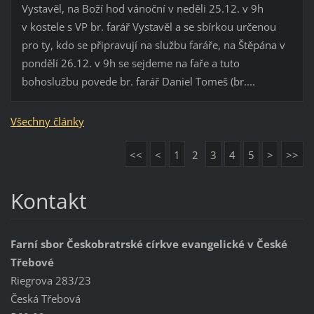
Vystavěl, na Boží hod vánoční v neděli 25.12. v 9h
v kostele s VP br. farář Vystavěl a se sbírkou určenou
pro ty, kdo se připravují na službu faráře, na Štěpána v
pondělí 26.12. v 9h se sejdeme na faře a tuto
bohoslužbu povede br. farář Daniel Tomeš (br....
Všechny články
<<
<
1
2
3
4
5
>
>>
Kontakt
Farní sbor Českobratrské církve evangelické v České
Třebové
Riegrova 283/23
Česká Třebová