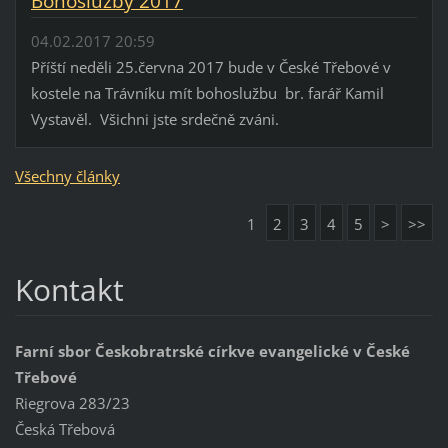
Bohoslužby 2017
04.02.2017 20:59
Příští neděli 25.června 2017 bude v České Třebové v
kostele na Trávníku mít bohoslužbu br. farář Kamil
Vystavěl. Všichni jste srdečně zváni.
Všechny články
1
2
3
4
5
>
>>
Kontakt
Farní sbor Českobratrské církve evangelické v České
Třebové
Riegrova 283/23
Česká Třebová