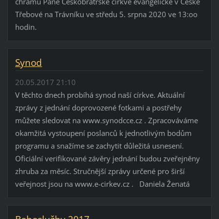
chrámu Páně Českobratrské církve evangelické v České
Třebové na Trávníku ve středu 5. srpna 2020 ve 13:oo
hodin.
Synod
20.05.2017 21:10
V těchto dnech probíhá synod naší církve. Aktuální
zprávy z jednání doprovozené fotkami a postřehy
můžete sledovat na www.synodcce.cz . Zpracováváme
okamžitá vystoupení poslanců k jednotlivým bodům
programu a snažíme se zachytit důležitá usnesení.
Oficiální verifikované závěry jednání budou zveřejněny
zhruba za měsíc. Stručnější zprávy určené pro širší
veřejnost jsou na www.e-cirkev.cz . Daniela Ženatá