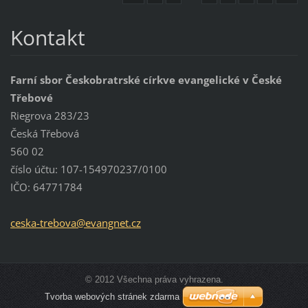
Kontakt
Farní sbor Českobratrské církve evangelické v České
Třebové
Riegrova 283/23
Česká Třebová
560 02
číslo účtu: 107-154970237/0100
IČO: 64771784
ceska-tr
ebova@ev
angnet.c
z
© 2012 Všechna práva vyhrazena.
Tvorba webových stránek zdarma