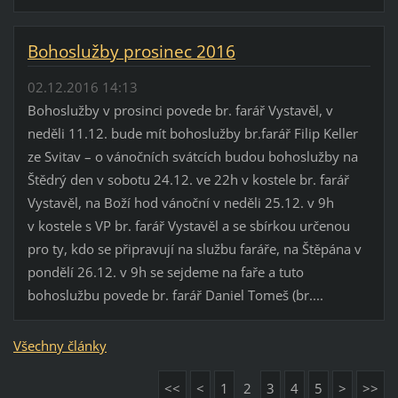
Bohoslužby prosinec 2016
02.12.2016 14:13
Bohoslužby v prosinci povede br. farář Vystavěl, v
neděli 11.12. bude mít bohoslužby br.farář Filip Keller
ze Svitav – o vánočních svátcích budou bohoslužby na
Štědrý den v sobotu 24.12. ve 22h v kostele br. farář
Vystavěl, na Boží hod vánoční v neděli 25.12. v 9h
v kostele s VP br. farář Vystavěl a se sbírkou určenou
pro ty, kdo se připravují na službu faráře, na Štěpána v
pondělí 26.12. v 9h se sejdeme na faře a tuto
bohoslužbu povede br. farář Daniel Tomeš (br....
Všechny články
<<
<
1
2
3
4
5
>
>>