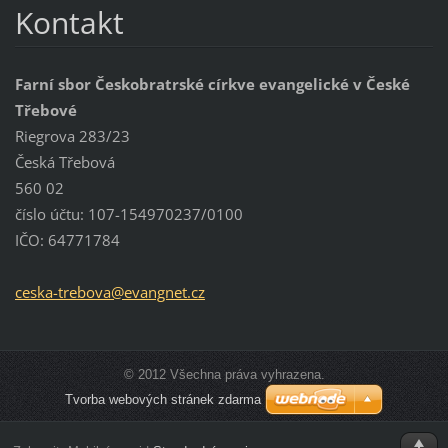
Kontakt
Farní sbor Českobratrské církve evangelické v České
Třebové
Riegrova 283/23
Česká Třebová
560 02
číslo účtu: 107-154970237/0100
IČO: 64771784
ceska-tr
ebova@ev
angnet.c
z
© 2012 Všechna práva vyhrazena.
Tvorba webových stránek zdarma