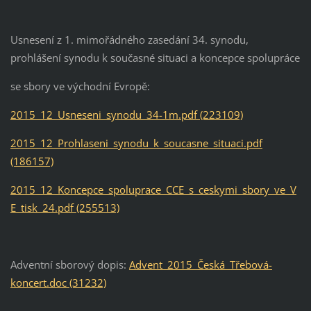
Usnesení z 1. mimořádného zasedání 34. synodu,
prohlášení synodu k současné situaci a koncepce spolupráce
se sbory ve východní Evropě:
2015_12_Usneseni_synodu_34-1m.pdf (223109)
2015_12_Prohlaseni_synodu_k_soucasne_situaci.pdf
(186157)
2015_12_Koncepce_spoluprace_CCE_s_ceskymi_sbory_ve_V
E_tisk_24.pdf (255513)
Adventní sborový dopis:
Advent_2015_Česká_Třebová-
koncert.doc (31232)