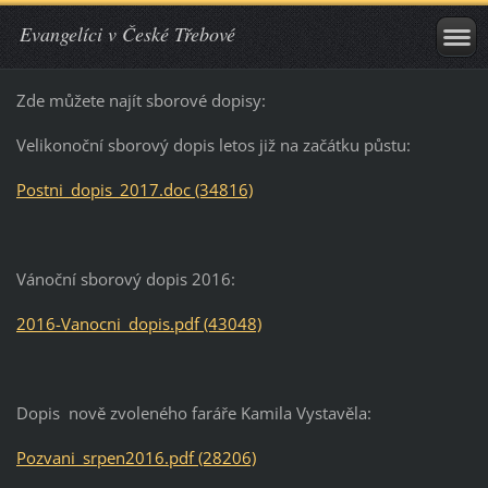
Evangelíci v České Třebové
Zde můžete najít sborové dopisy:
Velikonoční sborový dopis letos již na začátku půstu:
Postni_dopis_2017.doc (34816)
Vánoční sborový dopis 2016:
2016-Vanocni_dopis.pdf (43048)
Dopis nově zvoleného faráře Kamila Vystavěla:
Pozvani_srpen2016.pdf (28206)