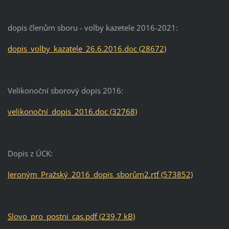
dopis členům sboru - volby kazetele 2016-2021:
dopis_volby_kazatele_26.6.2016.doc (28672)
Velikonoční sborový dopis 2016:
velikonoční_dopis_2016.doc (32768)
Dopis z ÚCK:
Jeroným_Pražský_2016_dopis_sborům2.rtf (573852)
Slovo_pro_postni_cas.pdf (239,7 kB)