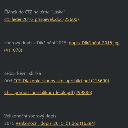
Článek do ČTZ na téma "Láska"
čtz_leden2016_příspěvek.doc (25600)
sborový dopis k Díkčinění 2015:
dopis_Díkčinění_2015.jpg
(411078)
celocírkevní sbírka -
účel:
CCE_Diakonie_stanovisko_uprchlici.pdf (215690)
Chci_pomoci_uprchlikum_letak.pdf (299886)
Velikonoční sborový dopis
2015:
Velikonoční_dopis_2015_ČT.doc (16384)