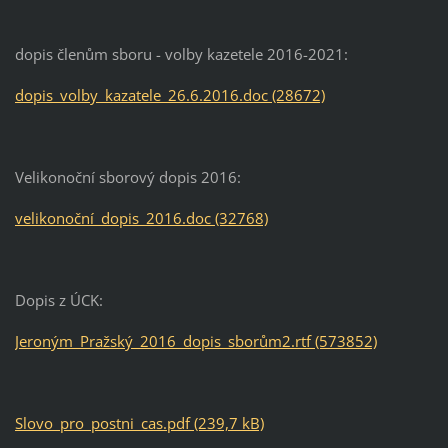
dopis členům sboru - volby kazetele 2016-2021:
dopis_volby_kazatele_26.6.2016.doc (28672)
Velikonoční sborový dopis 2016:
velikonoční_dopis_2016.doc (32768)
Dopis z ÚCK:
Jeroným_Pražský_2016_dopis_sborům2.rtf (573852)
Slovo_pro_postni_cas.pdf (239,7 kB)