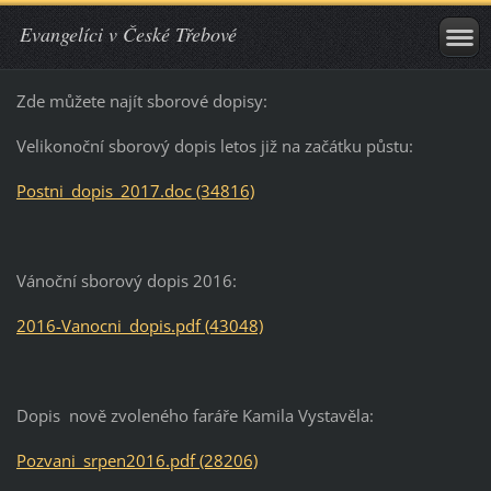
Evangelíci v České Třebové
Zde můžete najít sborové dopisy:
Velikonoční sborový dopis letos již na začátku půstu:
Postni_dopis_2017.doc (34816)
Vánoční sborový dopis 2016:
2016-Vanocni_dopis.pdf (43048)
Dopis nově zvoleného faráře Kamila Vystavěla:
Pozvani_srpen2016.pdf (28206)