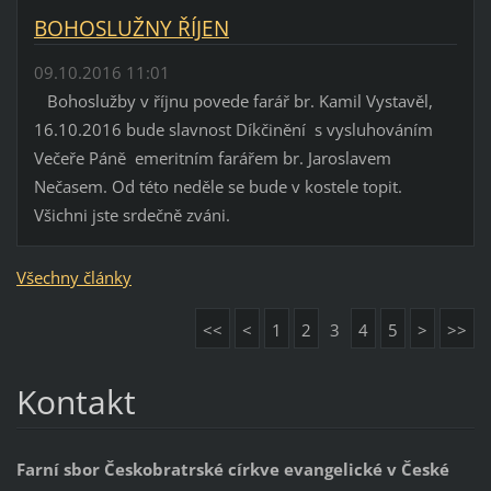
BOHOSLUŽNY ŘÍJEN
09.10.2016 11:01
Bohoslužby v říjnu povede farář br. Kamil Vystavěl,
16.10.2016 bude slavnost Díkčinění s vysluhováním
Večeře Páně emeritním farářem br. Jaroslavem
Nečasem. Od této neděle se bude v kostele topit.
Všichni jste srdečně zváni.
Všechny články
<<
<
1
2
3
4
5
>
>>
Kontakt
Farní sbor Českobratrské církve evangelické v České