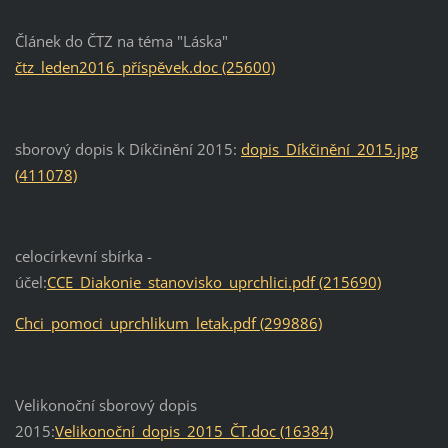
Článek do ČTZ na téma "Láska"
čtz_leden2016_příspěvek.doc (25600)
sborový dopis k Díkčinění 2015:
dopis_Díkčinění_2015.jpg
(411078)
celocírkevní sbírka -
účel:
CCE_Diakonie_stanovisko_uprchlici.pdf (215690)
Chci_pomoci_uprchlikum_letak.pdf (299886)
Velikonoční sborový dopis
2015:
Velikonoční_dopis_2015_ČT.doc (16384)