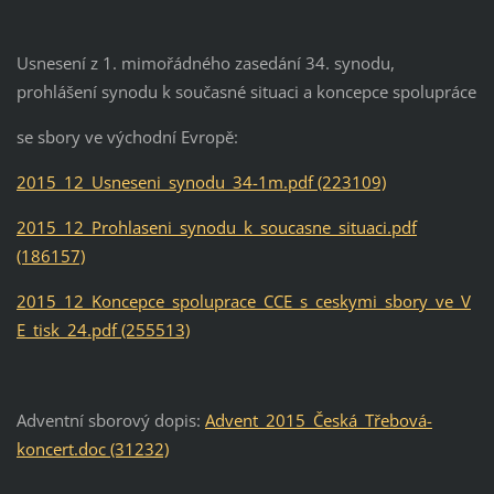
Usnesení z 1. mimořádného zasedání 34. synodu,
prohlášení synodu k současné situaci a koncepce spolupráce
se sbory ve východní Evropě:
2015_12_Usneseni_synodu_34-1m.pdf (223109)
2015_12_Prohlaseni_synodu_k_soucasne_situaci.pdf
(186157)
2015_12_Koncepce_spoluprace_CCE_s_ceskymi_sbory_ve_V
E_tisk_24.pdf (255513)
Adventní sborový dopis:
Advent_2015_Česká_Třebová-
koncert.doc (31232)