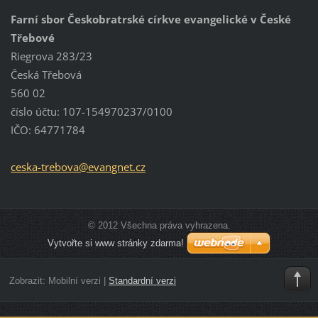
Farní sbor Českobratrské církve evangelické v České
Třebové
Riegrova 283/23
Česká Třebová
560 02
číslo účtu: 107-154970237/0100
IČO: 64771784
ceska-tr
ebova@ev
angnet.c
z
© 2012 Všechna práva vyhrazena.
Vytvořte si www stránky zdarma!
Zobrazit:
Mobilní verzi
|
Standardní verzi