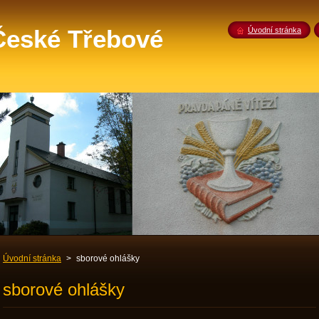
 České Třebové
Úvodní stránka
Úvodní stránka
>
sborové ohlášky
sborové ohlášky