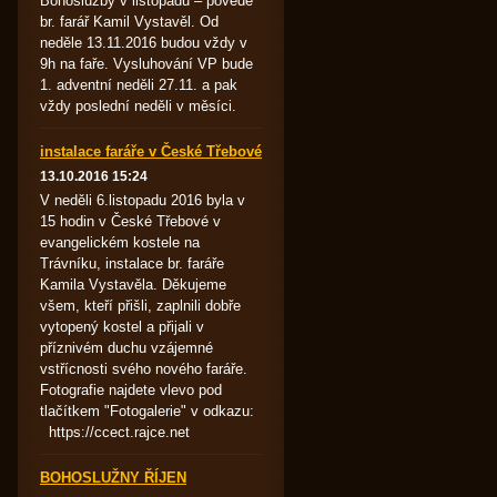
Bohoslužby v listopadu – povede
br. farář Kamil Vystavěl. Od
neděle 13.11.2016 budou vždy v
9h na faře. Vysluhování VP bude
1. adventní neděli 27.11. a pak
vždy poslední neděli v měsíci.
instalace faráře v České Třebové
13.10.2016 15:24
V neděli 6.listopadu 2016 byla v
15 hodin v České Třebové v
evangelickém kostele na
Trávníku, instalace br. faráře
Kamila Vystavěla. Děkujeme
všem, kteří přišli, zaplnili dobře
vytopený kostel a přijali v
příznivém duchu vzájemné
vstřícnosti svého nového faráře.
Fotografie najdete vlevo pod
tlačítkem "Fotogalerie" v odkazu:
https://ccect.rajce.net
BOHOSLUŽNY ŘÍJEN