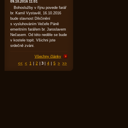
09.10.2016 11:01
Bohoslužby v říjnu povede farář
br. Kamil Vystavěl, 16.10.2016
bude slavnost Díkčinění
s vysluhováním Večeře Páně
emeritním farářem br. Jaroslavem
Nečasem. Od této neděle se bude
v kostele topit. Všichni jste
srdečně zváni.
Všechny články
<<
<
1
|
2
|
3
|
4
|
5
>
>>