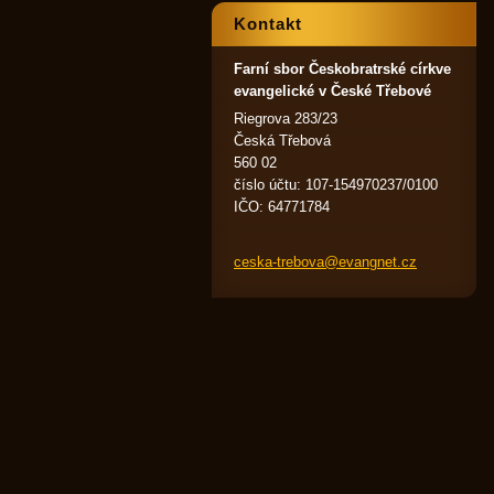
Kontakt
Farní sbor Českobratrské církve
evangelické v České Třebové
Riegrova 283/23
Česká Třebová
560 02
číslo účtu: 107-154970237/0100
IČO: 64771784
ceska-tr
ebova@ev
angnet.c
z