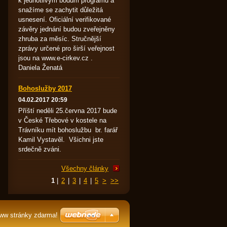
k jednotlivým bodům programu a
snažíme se zachytit důležitá
usnesení. Oficiální verifikované
závěry jednání budou zveřejněny
zhruba za měsíc. Stručnější
zprávy určené pro širší veřejnost
jsou na www.e-cirkev.cz .
Daniela Ženatá
Bohoslužby 2017
04.02.2017 20:59
Příští neděli 25.června 2017 bude
v České Třebové v kostele na
Trávníku mít bohoslužbu br. farář
Kamil Vystavěl. Všichni jste
srdečně zváni.
Všechny články
1
|
2
|
3
|
4
|
5
>
>>
www stránky zdarma!