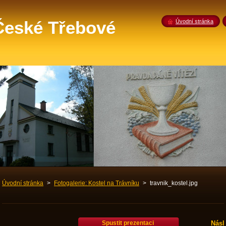
 České Třebové
Úvodní stránka
Úvodní stránka
>
Fotogalerie: Kostel na Trávníku
>
travnik_kostel.jpg
Spustit prezentaci
Násl