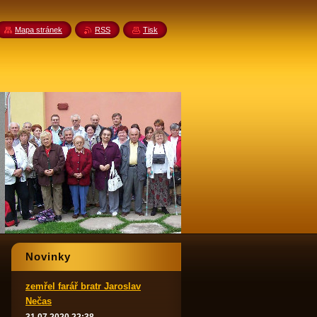
Mapa stránek
RSS
Tisk
Novinky
zemřel farář bratr Jaroslav
Nečas
edující