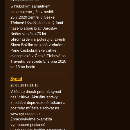
31.07.2020 22:38
S hlubokým zármutkem
oznamujeme , že v neděli
26.7.2020 zemřel v České
Třebové bývalý dlouholetý farář
našeho sboru bratr Jaroslav
Nečas ve věku 73 let.
Shromáždění s potěšující zvěstí
Slova Božího se koná v chrámu
Páně Českobratrské církve
evangelické v České Třebové na
Trávníku ve středu 5. srpna 2020
ve 13:oo hodin.
Synod
20.05.2017 21:10
V těchto dnech probíhá synod
naší církve. Aktuální zprávy
z jednání doprovozené fotkami a
postřehy můžete sledovat na
www.synodcce.cz .
Zpracováváme okamžitá
vystoupení poslanců