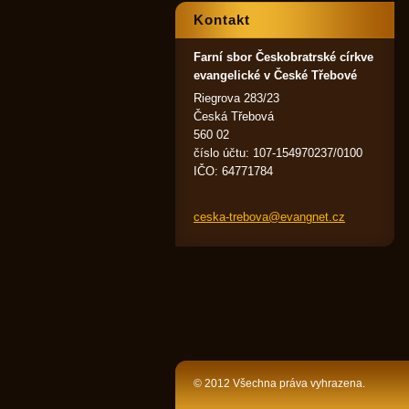
Kontakt
Farní sbor Českobratrské církve
evangelické v České Třebové
Riegrova 283/23
Česká Třebová
560 02
číslo účtu: 107-154970237/0100
IČO: 64771784
ceska-tr
ebova@ev
angnet.c
z
© 2012 Všechna práva vyhrazena.