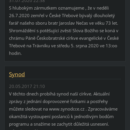
31.07.2020 22:38
S hlubokým zármutkem oznamujeme , že v neděli
26.7.2020 zemřel v České Třebové bývalý dlouholetý
farář našeho sboru bratr Jaroslav Nečas ve věku 73 let.
Shromáždění s potěšující zvěstí Slova Božího se koná v
chrámu Páně Českobratrské církve evangelické v České
Třebové na Trávníku ve středu 5. srpna 2020 ve 13:oo
hodin.
Synod
20.05.2017 21:10
V těchto dnech probíhá synod naší církve. Aktuální
zprávy z jednání doprovozené fotkami a postřehy
můžete sledovat na www.synodcce.cz . Zpracováváme
okamžitá vystoupení poslanců k jednotlivým bodům
programu a snažíme se zachytit důležitá usnesení.