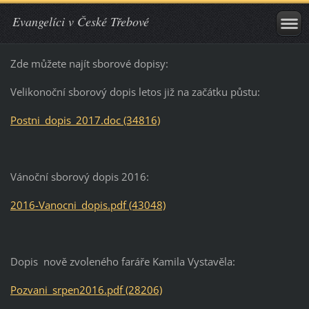
Evangelíci v České Třebové
Zde můžete najít sborové dopisy:
Velikonoční sborový dopis letos již na začátku půstu:
Postni_dopis_2017.doc (34816)
Vánoční sborový dopis 2016:
2016-Vanocni_dopis.pdf (43048)
Dopis nově zvoleného faráře Kamila Vystavěla:
Pozvani_srpen2016.pdf (28206)