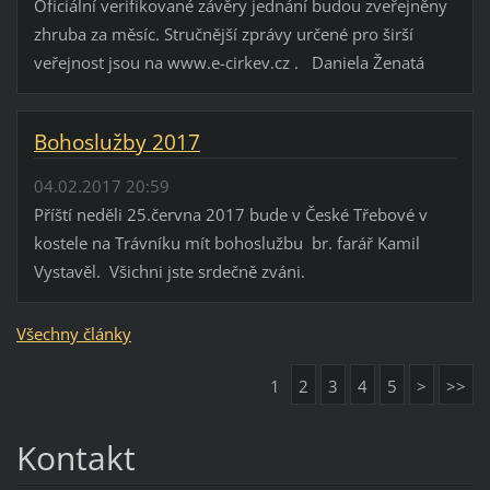
Oficiální verifikované závěry jednání budou zveřejněny
zhruba za měsíc. Stručnější zprávy určené pro širší
veřejnost jsou na www.e-cirkev.cz . Daniela Ženatá
Bohoslužby 2017
04.02.2017 20:59
Příští neděli 25.června 2017 bude v České Třebové v
kostele na Trávníku mít bohoslužbu br. farář Kamil
Vystavěl. Všichni jste srdečně zváni.
Všechny články
1
2
3
4
5
>
>>
Kontakt