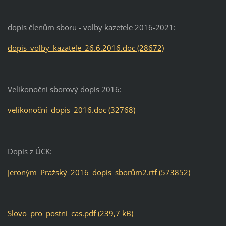
dopis členům sboru - volby kazetele 2016-2021:
dopis_volby_kazatele_26.6.2016.doc (28672)
Velikonoční sborový dopis 2016:
velikonoční_dopis_2016.doc (32768)
Dopis z ÚCK:
Jeroným_Pražský_2016_dopis_sborům2.rtf (573852)
Slovo_pro_postni_cas.pdf (239,7 kB)