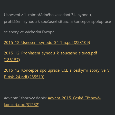
Usnesení z 1. mimořádného zasedání 34. synodu,
prohlášení synodu k současné situaci a koncepce spolupráce
se sbory ve východní Evropě:
2015_12_Usneseni_synodu_34-1m.pdf (223109)
2015_12_Prohlaseni_synodu_k_soucasne_situaci.pdf
(186157)
2015_12_Koncepce_spoluprace_CCE_s_ceskymi_sbory_ve_V
E_tisk_24.pdf (255513)
Adventní sborový dopis:
Advent_2015_Česká_Třebová-
koncert.doc (31232)