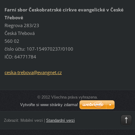
Farní sbor Českobratrské církve evangelické v České
Třebové
Riegrova 283/23
Česká Třebová
560 02
číslo účtu: 107-154970237/0100
IČO: 64771784
ceska-tr
ebova@ev
angnet.c
z
© 2012 Všechna práva vyhrazena.
Vytvořte si www stránky zdarma!
Zobrazit:
Mobilní verzi
|
Standardní verzi