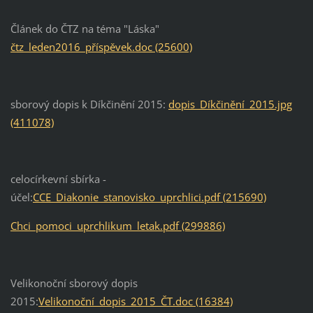
Článek do ČTZ na téma "Láska"
čtz_leden2016_příspěvek.doc (25600)
sborový dopis k Díkčinění 2015:
dopis_Díkčinění_2015.jpg
(411078)
celocírkevní sbírka -
účel:
CCE_Diakonie_stanovisko_uprchlici.pdf (215690)
Chci_pomoci_uprchlikum_letak.pdf (299886)
Velikonoční sborový dopis
2015:
Velikonoční_dopis_2015_ČT.doc (16384)