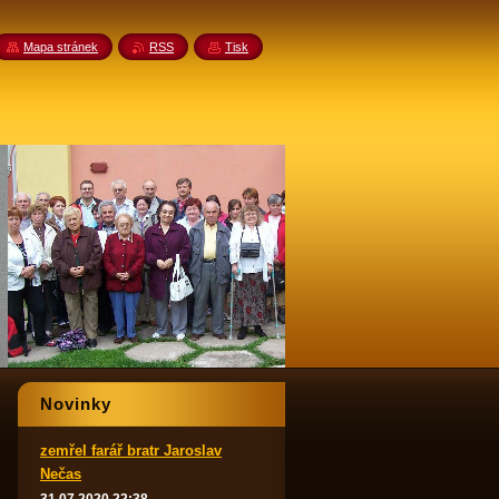
Mapa stránek
RSS
Tisk
Novinky
zemřel farář bratr Jaroslav
Nečas