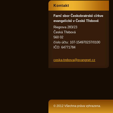
Kontakt
Farní sbor Českobratrské církve
evangelické v České Třebové
Riegrova 283/23
Česká Třebová
560 02
číslo účtu: 107-154970237/0100
IČO: 64771784
ceska-tr
ebova@ev
angnet.c
z
© 2012 Všechna práva vyhrazena.