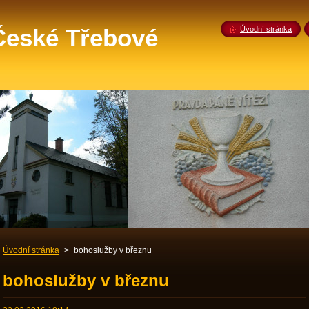
 České Třebové
Úvodní stránka
Úvodní stránka
>
bohoslužby v březnu
bohoslužby v březnu