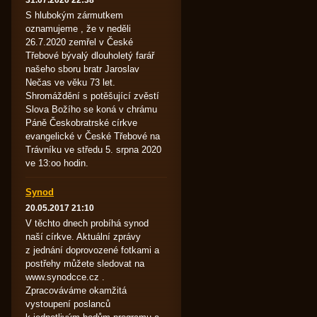
31.07.2020 22:38
BY
S hlubokým zármutkem
oznamujeme , že v neděli
2016
26.7.2020 zemřel v České
Třebové bývalý dlouholetý farář
f. P. Peňáz
našeho sboru bratr Jaroslav
Nečas ve věku 73 let.
f. J. Nečas
Shromáždění s potěšující zvěstí
j. M. Branda
Slova Božího se koná v chrámu
, Riegrova 283
Páně Českobratrské církve
f. P. Peňáz
evangelické v České Třebové na
ická fara, Riegrova
f. J. Nečas
Trávníku ve středu 5. srpna 2020
ve 13:oo hodin.
Synod
20.05.2017 21:10
V těchto dnech probíhá synod
naší církve. Aktuální zprávy
z jednání doprovozené fotkami a
postřehy můžete sledovat na
www.synodcce.cz .
Zpracováváme okamžitá
vystoupení poslanců