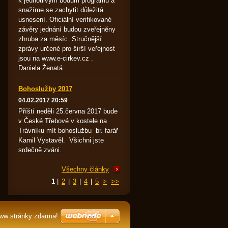
k jednotlivým bodům programu a
snažíme se zachytit důležitá
usnesení. Oficiální verifikované
závěry jednání budou zveřejněny
zhruba za měsíc. Stručnější
zprávy určené pro širší veřejnost
jsou na www.e-cirkev.cz .
Daniela Ženatá
Bohoslužby 2017
04.02.2017 20:59
Příští neděli 25.června 2017 bude
v České Třebové v kostele na
Trávníku mít bohoslužbu br. farář
Kamil Vystavěl. Všichni jste
srdečně zváni.
Všechny články
1
|
2
|
3
|
4
|
5
>
>>
www stránky zdarma!