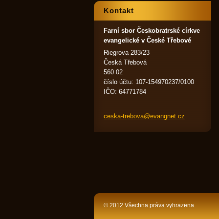
Kontakt
Farní sbor Českobratrské církve
evangelické v České Třebové
Riegrova 283/23
Česká Třebová
560 02
číslo účtu: 107-154970237/0100
IČO: 64771784
ceska-tr
ebova@ev
angnet.c
z
© 2012 Všechna práva vyhrazena.