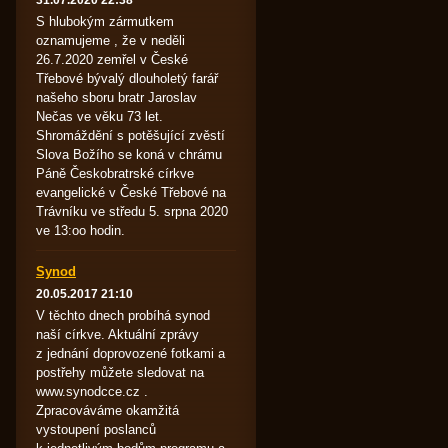
31.07.2020 22:38
S hlubokým zármutkem
oznamujeme , že v neděli
26.7.2020 zemřel v České
Třebové bývalý dlouholetý farář
našeho sboru bratr Jaroslav
Nečas ve věku 73 let.
Shromáždění s potěšující zvěstí
Slova Božího se koná v chrámu
Páně Českobratrské církve
evangelické v České Třebové na
Trávníku ve středu 5. srpna 2020
ve 13:oo hodin.
Synod
20.05.2017 21:10
V těchto dnech probíhá synod
naší církve. Aktuální zprávy
z jednání doprovozené fotkami a
postřehy můžete sledovat na
www.synodcce.cz .
Zpracováváme okamžitá
vystoupení poslanců