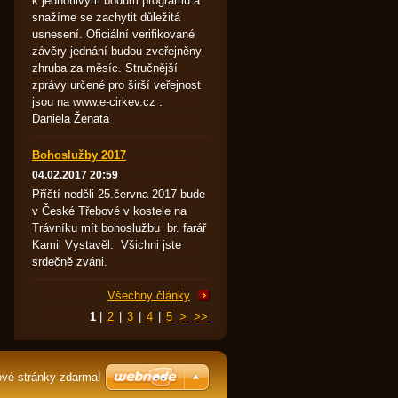
k jednotlivým bodům programu a
snažíme se zachytit důležitá
usnesení. Oficiální verifikované
závěry jednání budou zveřejněny
zhruba za měsíc. Stručnější
zprávy určené pro širší veřejnost
jsou na www.e-cirkev.cz .
Daniela Ženatá
Bohoslužby 2017
04.02.2017 20:59
Příští neděli 25.června 2017 bude
v České Třebové v kostele na
Trávníku mít bohoslužbu br. farář
Kamil Vystavěl. Všichni jste
srdečně zváni.
Všechny články
1
|
2
|
3
|
4
|
5
>
>>
ové stránky zdarma!