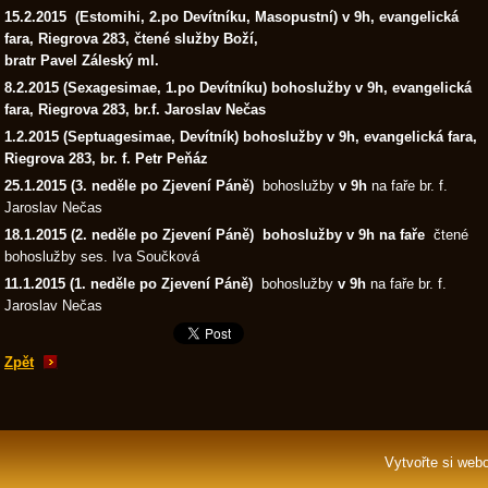
15.2.2015 (Estomihi, 2.po Devítníku, Masopustní) v 9h, evangelická
fara, Riegrova 283, čtené služby Boží,
bratr Pavel Záleský ml.
8.2.2015 (Sexagesimae, 1.po Devítníku) bohoslužby v 9h, evangelická
fara, Riegrova 283, br.f. Jaroslav Nečas
1.2.2015
(Septuagesimae, Devítník) bohoslužby v 9h, evangelická fara,
Riegrova 283, br. f. Petr Peňáz
25.1.2015 (3. neděle po Zjevení Páně)
bohoslužby
v 9h
na faře br. f.
Jaroslav Nečas
18.1.2015
(2. neděle po Zjevení Páně)
bohoslužby
v 9h
na faře
čtené
bohoslužby ses. Iva Součková
11.1.2015 (1. neděle po Zjevení Páně)
bohoslužby
v 9h
na faře br. f.
Jaroslav Nečas
Zpět
Vytvořte si web