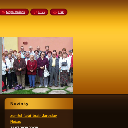
Mapa stránek
RSS
Tisk
Novinky
zemřel farář bratr Jaroslav
Nečas