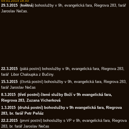
05.01.2015 18:53
29.3.2015
(
květná
) bohoslužby v 9h, evangelická fara, Riegrova 283, farář
Jaroslav Nečas.
22.3.2015
(pátá postní) bohoslužby v 9h, evangelická fara, Riegrova 283,
farář Libor Chaloupka z Bučiny.
15.3.2015
(čtvrtá postní) bohoslužby v 9h, evangelická fara, Riegrova 283,
farář Jaroslav Nečas
8.3.2015
(třetí postní) čtené služby Boží v 9h evangelická fara,
Riegrova 283, Zuzana Vicherková
1.3.2015
(druhá postní) bohoslužby v 9h evangelická fara, Riegrova
283, br. farář Petr Peňáz
22.2.2015
(první postní) bohoslužby s VP v 9h, evangelická fara, Riegrova
283, br. farář Jaroslav Nečas