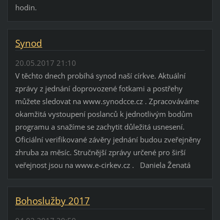
hodin.
Synod
20.05.2017 21:10
V těchto dnech probíhá synod naší církve. Aktuální
zprávy z jednání doprovozené fotkami a postřehy
můžete sledovat na www.synodcce.cz . Zpracováváme
okamžitá vystoupení poslanců k jednotlivým bodům
programu a snažíme se zachytit důležitá usnesení.
Oficiální verifikované závěry jednání budou zveřejněny
zhruba za měsíc. Stručnější zprávy určené pro širší
veřejnost jsou na www.e-cirkev.cz . Daniela Ženatá
Bohoslužby 2017