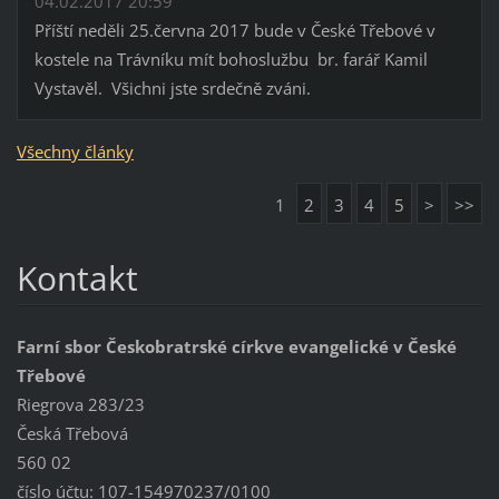
04.02.2017 20:59
Příští neděli 25.června 2017 bude v České Třebové v
kostele na Trávníku mít bohoslužbu br. farář Kamil
Vystavěl. Všichni jste srdečně zváni.
Všechny články
1
2
3
4
5
>
>>
Kontakt
Farní sbor Českobratrské církve evangelické v České
Třebové
Riegrova 283/23
Česká Třebová
560 02
číslo účtu: 107-154970237/0100