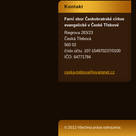
Kontakt
Farní sbor Českobratrské církve
evangelické v České Třebové
Riegrova 283/23
Česká Třebová
560 02
číslo účtu: 107-154970237/0100
IČO: 64771784
ceska-tr
ebova@ev
angnet.c
z
© 2012 Všechna práva vyhrazena.