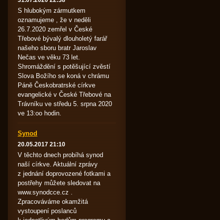
31.07.2020 22:38
S hlubokým zármutkem
oznamujeme , že v neděli
26.7.2020 zemřel v České
Třebové bývalý dlouholetý farář
našeho sboru bratr Jaroslav
Nečas ve věku 73 let.
Shromáždění s potěšující zvěstí
Slova Božího se koná v chrámu
Páně Českobratrské církve
evangelické v České Třebové na
Trávníku ve středu 5. srpna 2020
ve 13:oo hodin.
Synod
20.05.2017 21:10
V těchto dnech probíhá synod
naší církve. Aktuální zprávy
z jednání doprovozené fotkami a
postřehy můžete sledovat na
www.synodcce.cz .
Zpracováváme okamžitá
vystoupení poslanců