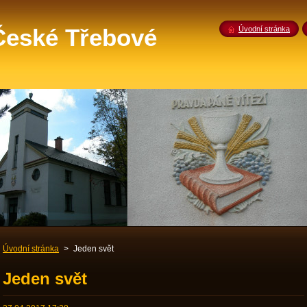
 České Třebové
Úvodní stránka
Úvodní stránka
>
Jeden svět
Jeden svět