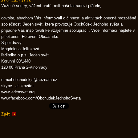
27.04.2017 17:28
Vážené sestry, vážení bratři, milí naši faitradoví přátelé,
dovolte, abychom Vás informovali o činnosti a aktivitách obecně prospěšné
společnosti Jeden svět, která provozuje Obchůdek Jednoho světa a
případně Vás inspirovali ke vzájemné spolupráci . Více informací najdete v
přiloženém Férovém Občasníku.
S pozdravy
Magdalena Jelínková
ředitelka o.p.s. Jeden svět
Korunní 60/1440
120 00 Praha 2-Vinohrady
e-mail:obchudekjs@seznam.cz
skype: jelinkovitm
www.jedensvet.org
www.facebook.com/ObchudekJednohoSveta
Zpět