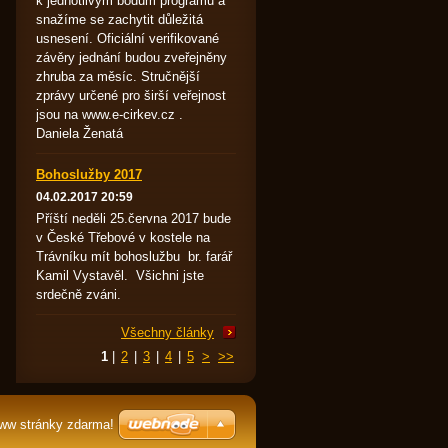
k jednotlivým bodům programu a
snažíme se zachytit důležitá
usnesení. Oficiální verifikované
závěry jednání budou zveřejněny
zhruba za měsíc. Stručnější
zprávy určené pro širší veřejnost
jsou na www.e-cirkev.cz .
Daniela Ženatá
Bohoslužby 2017
04.02.2017 20:59
Příští neděli 25.června 2017 bude
v České Třebové v kostele na
Trávníku mít bohoslužbu br. farář
Kamil Vystavěl. Všichni jste
srdečně zváni.
Všechny články
1
|
2
|
3
|
4
|
5
>
>>
www stránky zdarma!