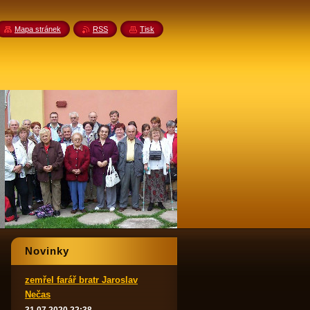
Mapa stránek
RSS
Tisk
Novinky
zemřel farář bratr Jaroslav
Nečas