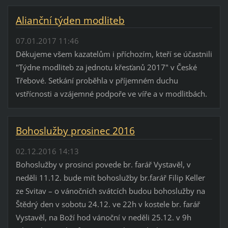
Alianční týden modliteb
07.01.2017 11:46
Děkujeme všem kazatelům i příchozím, kteří se účastnili
"Týdne modliteb za jednotu křesťanů 2017" v České
Třebové. Setkání proběhla v příjemném duchu
vstřícnosti a vzájemné podpoře ve víře a v modlitbách.
Bohoslužby prosinec 2016
02.12.2016 14:13
Bohoslužby v prosinci povede br. farář Vystavěl, v
neděli 11.12. bude mít bohoslužby br.farář Filip Keller
ze Svitav – o vánočních svátcích budou bohoslužby na
Štědrý den v sobotu 24.12. ve 22h v kostele br. farář
Vystavěl, na Boží hod vánoční v neděli 25.12. v 9h