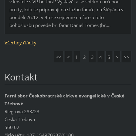
v kostele s VP br. farář Vystavěl a se sbírkou určenou
pro ty, kdo se připravují na službu faráře, na Štěpána v
pondělí 26.12. v 9h se sejdeme na faře a tuto
bohoslužbu povede br. farář Daniel Tomeš (br....
Všechny články
<<
<
1
2
3
4
5
>
>>
Kontakt
Farní sbor Českobratrské církve evangelické v České
Třebové
Riegrova 283/23
Česká Třebová
560 02
číslo účtu: 107-154970237/0100