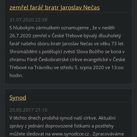
zemřel farář bratr Jaroslav Nečas
31.07.2020 22:38
S hlubokým zármutkem oznamujeme , že v neděli
26.7.2020 zemřel v České Třebové bývalý dlouholetý
farář našeho sboru bratr Jaroslav Nečas ve věku 73 let.
Shromáždění s potěšující zvěstí Slova Božího se koná v
chrámu Páně Českobratrské církve evangelické v České
Třebové na Trávníku ve středu 5. srpna 2020 ve 13:oo
hodin.
Synod
20.05.2017 21:10
V těchto dnech probíhá synod naší církve. Aktuální
zprávy z jednání doprovozené fotkami a postřehy
můžete sledovat na www.synodcce.cz . Zpracováváme