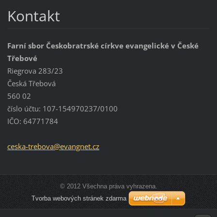
Kontakt
Farní sbor Českobratrské církve evangelické v České
Třebové
Riegrova 283/23
Česká Třebová
560 02
číslo účtu: 107-154970237/0100
IČO: 64771784
ceska-tr
ebova@ev
angnet.c
z
© 2012 Všechna práva vyhrazena.
Tvorba webových stránek zdarma