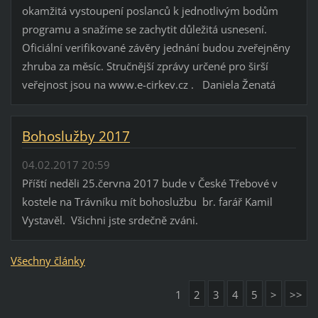
okamžitá vystoupení poslanců k jednotlivým bodům
programu a snažíme se zachytit důležitá usnesení.
Oficiální verifikované závěry jednání budou zveřejněny
zhruba za měsíc. Stručnější zprávy určené pro širší
veřejnost jsou na www.e-cirkev.cz . Daniela Ženatá
Bohoslužby 2017
04.02.2017 20:59
Příští neděli 25.června 2017 bude v České Třebové v
kostele na Trávníku mít bohoslužbu br. farář Kamil
Vystavěl. Všichni jste srdečně zváni.
Všechny články
1
2
3
4
5
>
>>