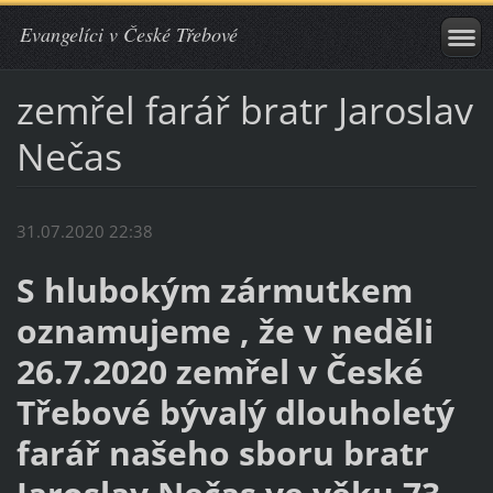
Evangelíci v České Třebové
zemřel farář bratr Jaroslav
Nečas
31.07.2020 22:38
S hlubokým zármutkem
oznamujeme , že v neděli
26.7.2020 zemřel v České
Třebové bývalý dlouholetý
farář našeho sboru bratr