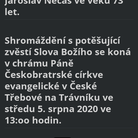
Jaroslav Nečas ve věku 73
let.
Shromáždění s potěšující
zvěstí Slova Božího se koná
v chrámu Páně
Českobratrské církve
evangelické v České
Třebové na Trávníku ve
středu 5. srpna 2020 ve
13:oo hodin.