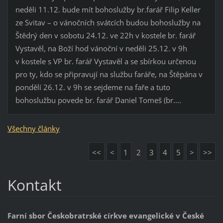
neděli 11.12. bude mít bohoslužby br.farář Filip Keller
ze Svitav – o vánočních svátcích budou bohoslužby na
Štědrý den v sobotu 24.12. ve 22h v kostele br. farář
Vystavěl, na Boží hod vánoční v neděli 25.12. v 9h
v kostele s VP br. farář Vystavěl a se sbírkou určenou
pro ty, kdo se připravují na službu faráře, na Štěpána v
pondělí 26.12. v 9h se sejdeme na faře a tuto
bohoslužbu povede br. farář Daniel Tomeš (br....
Všechny články
<<
<
1
2
3
4
5
>
>>
Kontakt
Farní sbor Českobratrské církve evangelické v České