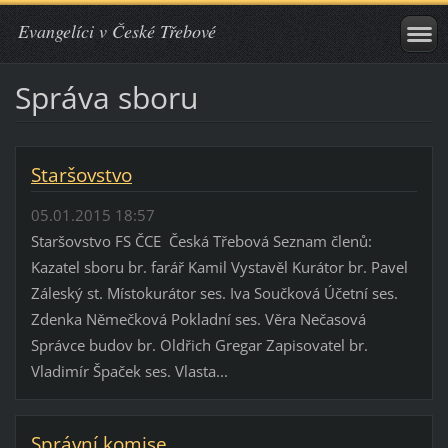
Evangelíci v České Třebové
Správa sboru
Staršovstvo
05.01.2015 18:57
Staršovstvo FS ČCE Česká Třebová Seznam členů:
Kazatel sboru br. farář Kamil Vystavěl Kurátor br. Pavel
Záleský st. Místokurátor ses. Iva Součková Účetní ses.
Zdenka Němečková Pokladní ses. Věra Nečasová
Správce budov br. Oldřich Gregar Zapisovatel br.
Vladimír Špaček ses. Vlasta...
Správní komise