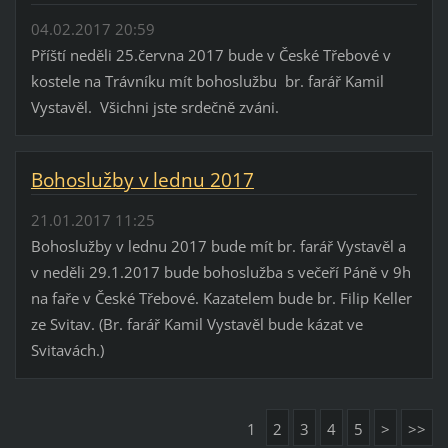
04.02.2017 20:59
Příští neděli 25.června 2017 bude v České Třebové v
kostele na Trávníku mít bohoslužbu br. farář Kamil
Vystavěl. Všichni jste srdečně zváni.
Bohoslužby v lednu 2017
21.01.2017 11:25
Bohoslužby v lednu 2017 bude mít br. farář Vystavěl a
v neděli 29.1.2017 bude bohoslužba s večeří Páně v 9h
na faře v České Třebové. Kazatelem bude br. Filip Keller
ze Svitav. (Br. farář Kamil Vystavěl bude kázat ve
Svitavách.)
1
2
3
4
5
>
>>