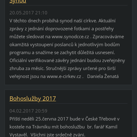
Synod
20.05.2017 21:10
V těchto dnech probíhá synod naší církve. Aktuální
zprávy z jednání doprovozené fotkami a postřehy
můžete sledovat na www.synodcce.cz . Zpracováváme
okamžitá vystoupení poslanců k jednotlivým bodům
programu a snažíme se zachytit důležitá usnesení.
Oficiální verifikované závěry jednání budou zveřejněny
zhruba za měsíc. Stručnější zprávy určené pro širší
veřejnost jsou na www.e-cirkev.cz . Daniela Ženatá
Bohoslužby 2017
04.02.2017 20:59
Příští neděli 25.června 2017 bude v České Třebové v
kostele na Trávníku mít bohoslužbu br. farář Kamil
Vystavěl. Všichni jste srdečně zváni.