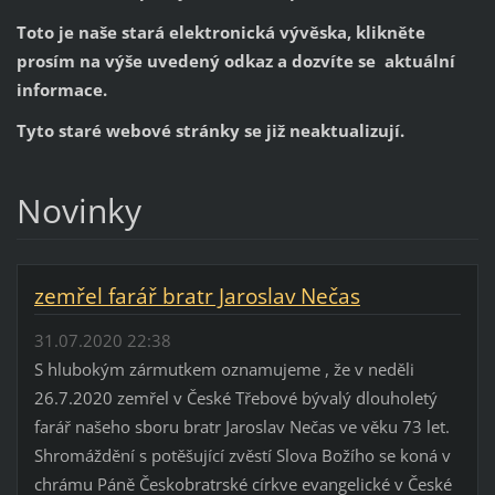
Toto je naše stará elektronická vývěska, klikněte
prosím na výše uvedený odkaz a dozvíte se aktuální
informace.
Tyto staré webové stránky se již neaktualizují.
Novinky
zemřel farář bratr Jaroslav Nečas
31.07.2020 22:38
S hlubokým zármutkem oznamujeme , že v neděli
26.7.2020 zemřel v České Třebové bývalý dlouholetý
farář našeho sboru bratr Jaroslav Nečas ve věku 73 let.
Shromáždění s potěšující zvěstí Slova Božího se koná v
chrámu Páně Českobratrské církve evangelické v České