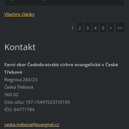
Všechny články
1
2
3
4
5
>
>>
Kontakt
Farní sbor Českobratrské církve evangelické v České
Třebové
Riegrova 283/23
Česká Třebová
560 02
číslo účtu: 107-154970237/0100
IČO: 64771784
ceska-tr
ebova@ev
angnet.c
z