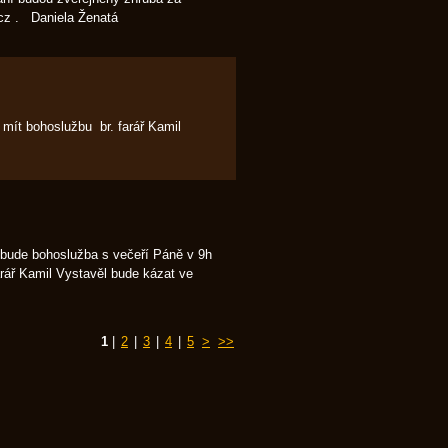
.cz . Daniela Ženatá
 mít bohoslužbu br. farář Kamil
7 bude bohoslužba s večeří Páně v 9h
farář Kamil Vystavěl bude kázat ve
1
|
2
|
3
|
4
|
5
>
>>