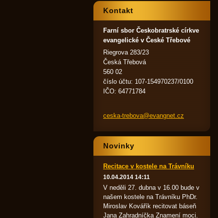
Kontakt
Farní sbor Českobratrské církve
evangelické v České Třebové
Riegrova 283/23
Česká Třebová
560 02
číslo účtu: 107-154970237/0100
IČO: 64771784
ceska-tr
ebova@ev
angnet.c
z
Novinky
Recitace v kostele na Trávníku
10.04.2014 14:11
V neděli 27. dubna v 16.00 bude v
našem kostele na Trávníku PhDr.
Miroslav Kovářík recitovat báseň
Jana Zahradníčka Znamení moci.