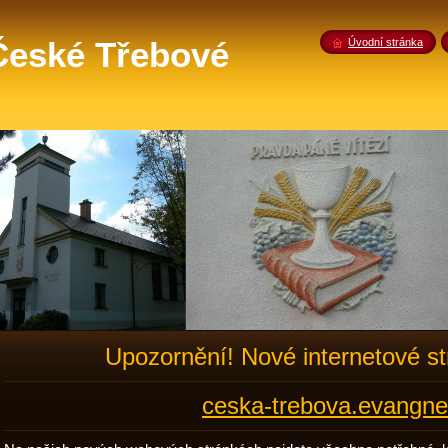
 České Třebové
Úvodní stránka
Upozornění! Nové internetové s
ceska-trebova.evangne