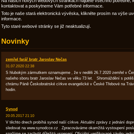
Na našich nových webových stránkách najdete všechno potřebné, k
kontaktovat a poskytneme Vám potřebné informace.
Toto je naše stará elektronická vývěska, klikněte prosím na výše u
informace.
Tyto staré webové stránky se již neaktualizují.
Novinky
zemřel farář bratr Jaroslav Nečas
31.07.2020 22:38
S hlubokým zármutkem oznamujeme , že v neděli 26.7.2020 zemřel v Česk
našeho sboru bratr Jaroslav Nečas ve věku 73 let. Shromáždění s potěšu
chrámu Páně Českobratrské církve evangelické v České Třebové na Trávn
hodin.
Synod
20.05.2017 21:10
V těchto dnech probíhá synod naší církve. Aktuální zprávy z jednání do
sledovat na www.synodcce.cz . Zpracováváme okamžitá vystoupení posl
snažíme se zachytit důležitá usnesení. Oficiální verifikované závěry jed