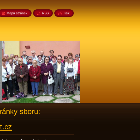
Mapa stránek
RSS
Tisk
tránky sboru:
t.cz