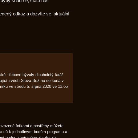
dyby snad ne, stačí nás
vedený odkaz a dozvíte se aktuální
é Třebové bývalý dlouholetý farář
jící zvěstí Slova Božího se koná v
íku ve středu 5. srpna 2020 ve 13:oo
provozené fotkami a postřehy můžete
anců k jednotlivým bodům programu a
nání budou zveřejněny zhruba za