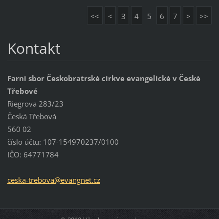
<<
<
3
4
5
6
7
>
>>
Kontakt
Farní sbor Českobratrské církve evangelické v České
Třebové
Riegrova 283/23
Česká Třebová
560 02
číslo účtu: 107-154970237/0100
IČO: 64771784
ceska-tr
ebova@ev
angnet.c
z