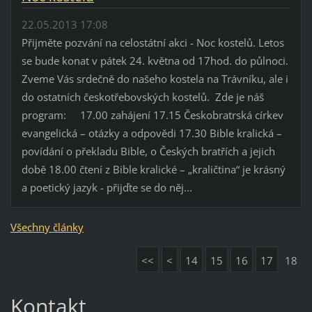
22.05.2013 17:08
Přijměte pozvání na celostátní akci - Noc kostelů. Letos
se bude konat v pátek 24. května od 17hod. do půlnoci.
Zveme Vás srdečně do našeho kostela na Trávníku, ale i
do ostatních českotřebovských kostelů. Zde je náš
program: 17.00 zahájení 17.15 Českobratrská církev
evangelická – otázky a odpovědi 17.30 Bible kralická –
povídání o překladu Bible, o Českých bratřích a jejich
době 18.00 čtení z Bible kralické – „kraličtina“ je krásný
a poetický jazyk - přijďte se do něj...
Všechny články
<<
<
14
15
16
17
18
Kontakt