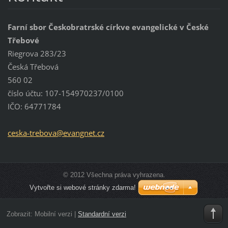
Farní sbor Českobratrské církve evangelické v České
Třebové
Riegrova 283/23
Česká Třebová
560 02
číslo účtu: 107-154970237/0100
IČO: 64771784
ceska-tr
ebova@ev
angnet.c
z
© 2012 Všechna práva vyhrazena.
Vytvořte si webové stránky zdarma!
Zobrazit:
Mobilní verzi
|
Standardní verzi