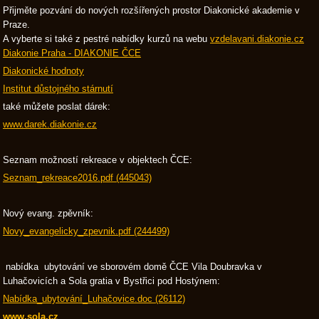
Přijměte pozvání do nových rozšířených prostor Diakonické akademie v
Praze.
A vyberte si také z pestré nabídky kurzů na webu
vzdelavani.diakonie.cz
Diakonie Praha - DIAKONIE ČCE
Diakonické hodnoty
Institut důstojného stárnutí
také můžete poslat dárek:
www.darek.diakonie.cz
Seznam možností rekreace v objektech ČCE:
Seznam_rekreace2016.pdf (445043)
Nový evang. zpěvník:
Novy_evangelicky_zpevnik.pdf (244499)
nabídka ubytování ve sborovém domě ČCE Vila Doubravka v
Luhačovicích a Sola gratia v Bystřici pod Hostýnem:
Nabídka_ubytování_Luhačovice.doc (26112)
www.sola.cz