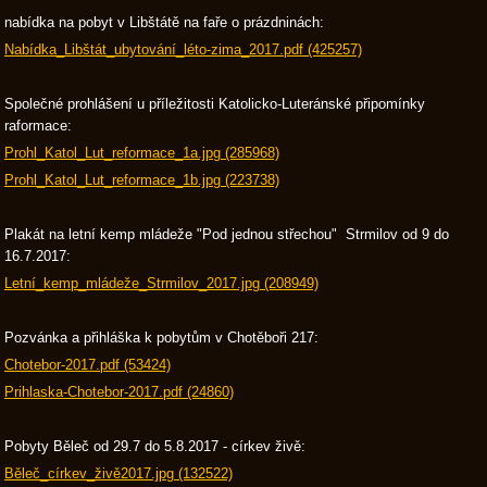
nabídka na pobyt v Libštátě na faře o prázdninách:
Nabídka_Libštát_ubytování_léto-zima_2017.pdf (425257)
Společné prohlášení u příležitosti Katolicko-Luteránské připomínky
raformace:
Prohl_Katol_Lut_reformace_1a.jpg (285968)
Prohl_Katol_Lut_reformace_1b.jpg (223738)
Plakát na letní kemp mládeže "Pod jednou střechou" Strmilov od 9 do
16.7.2017:
Letní_kemp_mládeže_Strmilov_2017.jpg (208949)
Pozvánka a přihláška k pobytům v Chotěboři 217:
Chotebor-2017.pdf (53424)
Prihlaska-Chotebor-2017.pdf (24860)
Pobyty Běleč od 29.7 do 5.8.2017 - církev živě:
Běleč_církev_živě2017.jpg (132522)