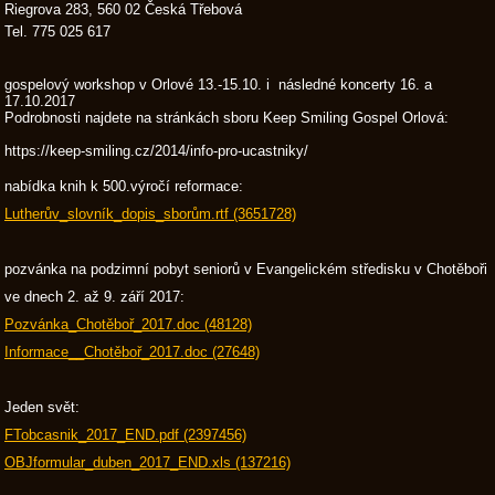
Riegrova 283, 560 02 Česká Třebová
Tel. 775 025 617
gospelový workshop v Orlové 13.-15.10. i následné koncerty 16. a
17.10.2017
Podrobnosti najdete na stránkách sboru Keep Smiling Gospel Orlová:
https://keep-smiling.cz/2014/info-pro-ucastniky/
nabídka knih k 500.výročí reformace:
Lutherův_slovník_dopis_sborům.rtf (3651728)
pozvánka na podzimní pobyt seniorů v Evangelickém středisku v Chotěboři
ve dnech 2. až 9. září 2017:
Pozvánka_Chotěboř_2017.doc (48128)
Informace__Chotěboř_2017.doc (27648)
Jeden svět:
FTobcasnik_2017_END.pdf (2397456)
OBJformular_duben_2017_END.xls (137216)