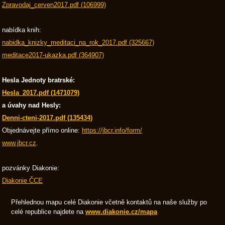
Zpravodaj_cerven2017.pdf (106999)
nabídka knih:
nabidka_knizky_meditaci_na_rok_2017.pdf (325667)
meditace2017-ukazka.pdf (364907)
Hesla Jednoty bratrské:
Hesla_2017.pdf (1471079)
a úvahy nad Hesly:
Denni-cteni-2017.pdf (135434)
Objednávejte přímo online:
https://jbcr.info/form/
www.jbcr.cz
.
pozvánky Diakonie:
Diakonie ČCE
Přehlednou mapu celé Diakonie včetně kontaktů na naše služby po
celé republice najdete na
www.diakonie.cz/mapa