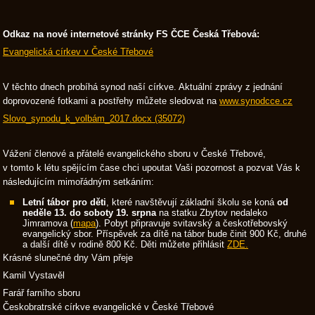
Odkaz na nové internetové stránky FS ČCE Česká Třebová:
Evangelická církev v České Třebové
V těchto dnech probíhá synod naší církve. Aktuální zprávy z jednání
doprovozené fotkami a postřehy můžete sledovat na
www.synodcce.cz
Slovo_synodu_k_volbám_2017.docx (35072)
Vážení členové a přátelé evangelického sboru v České Třebové,
v tomto k létu spějícím čase chci upoutat Vaši pozornost a pozvat Vás k
následujícím mimořádným setkáním:
Letní tábor pro děti
, které navštěvují základní školu se koná
od
neděle 13. do soboty 19. srpna
na statku Zbytov nedaleko
Jimramova (
mapa
). Pobyt připravuje svitavský a českotřebovský
evangelický sbor. Příspěvek za dítě na tábor bude činit 900 Kč, druhé
a další dítě v rodině 800 Kč. Děti můžete přihlásit
ZDE.
Krásné slunečné dny Vám přeje
Kamil Vystavěl
Farář farního sboru
Českobratrské církve evangelické v České Třebové