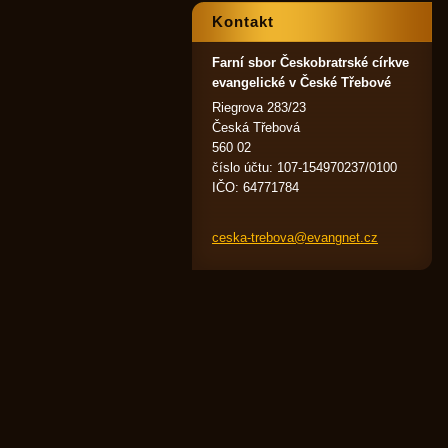
Kontakt
Farní sbor Českobratrské církve
evangelické v České Třebové
Riegrova 283/23
Česká Třebová
560 02
číslo účtu: 107-154970237/0100
IČO: 64771784
ceska-tr
ebova@ev
angnet.c
z