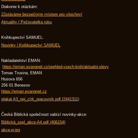
Diakonie k otázkám:
Zůstáváme bezpečným místem pro všechny!
Aktuality / Pečovatelka roku
Knihkupectví SAMUEL:
Novinky | Knihkupectví SAMUEL
Nakladatelství EMAN:
https://eman.evangnet.cz/prehled-vsech-knih/aktualni-slevy
Tomas Trusina, EMAN
Husova 656
256 01 Benesov
https://eman.evangnet.cz
plakat A3_nej_círk_pracovník.pdf (2441311)
Česká Biblická společnost nabízí novinky-akce:
Biblická_spol_akce-A4.pdf (406154)
akce-w.jpg