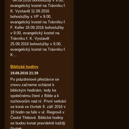
04.09.2016 bohoslužby v 9.00,
evangelický kostel na Trávníku f.
K. Vystavěl 11.09.2016
bohoslužby s VP v 9.00,
evangelický kostel na Trávníku f.
F. Keller 18.09.2016 bohoslužby
v 9.00, evangelický kostel na
Trávníku f. K. Vystavěl
25.09.2016 bohoslužby v 9.00,
evangelický kostel na Trávníku f.
K....
Biblické hodiny
19.08.2016 21:39
Po prázdninové přestávce se
znovu začneme scházet k
biblickým hodinám, tedy ke
společnému čtení z Bible a k
rozhovorům nad ní. První setkání
se koná ve čtvrtek 8. září 2016 v
18 hodin na faře v ul. Riegrově v
České Třebové. Biblické hodiny
se budou konat pravidelně každý
čtvrtek.