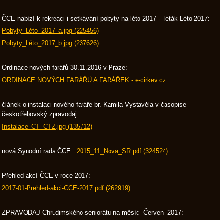
ČCE nabízí k rekreaci i setkávání pobyty na léto 2017 - leták Léto 2017:
Pobyty_Léto_2017_a.jpg (225456)
Pobyty_Léto_2017_b.jpg (237626)
Ordinace nových farářů 30.11.2016 v Praze:
ORDINACE NOVÝCH FARÁŘŮ A FARÁŘEK - e-cirkev.cz
článek o instalaci nového faráře br. Kamila Vystavěla v časopise
českotřebovský zpravodaj:
Instalace_CT_CTZ.jpg (135712)
nová Synodní rada ČCE
2015_11_Nova_SR.pdf (324524)
Přehled akcí ČCE v roce 2017:
2017-01-Prehled-akci-CCE-2017.pdf (262919)
ZPRAVODAJ Chrudimského seniorátu na měsíc Červen 2017: