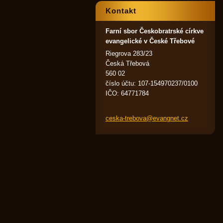
Kontakt
Farní sbor Českobratrské církve
evangelické v České Třebové
Riegrova 283/23
Česká Třebová
560 02
číslo účtu: 107-154970237/0100
IČO: 64771784
ceska-tr
ebova@ev
angnet.c
z