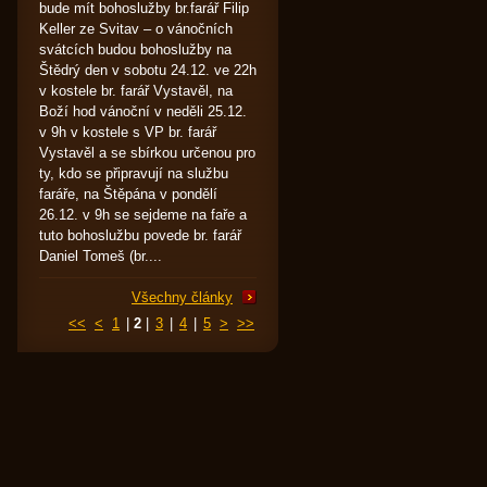
bude mít bohoslužby br.farář Filip
Keller ze Svitav – o vánočních
svátcích budou bohoslužby na
Štědrý den v sobotu 24.12. ve 22h
v kostele br. farář Vystavěl, na
Boží hod vánoční v neděli 25.12.
v 9h v kostele s VP br. farář
Vystavěl a se sbírkou určenou pro
ty, kdo se připravují na službu
faráře, na Štěpána v pondělí
26.12. v 9h se sejdeme na faře a
tuto bohoslužbu povede br. farář
Daniel Tomeš (br....
Všechny články
<<
<
1
|
2
|
3
|
4
|
5
>
>>