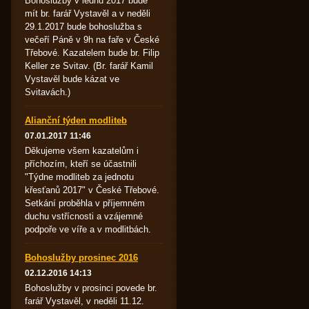
Bohoslužby v lednu 2017 bude
mít br. farář Vystavěl a v neděli
29.1.2017 bude bohoslužba s
večeří Páně v 9h na faře v České
Třebové. Kazatelem bude br. Filip
Keller ze Svitav. (Br. farář Kamil
Vystavěl bude kázat ve
Svitavách.)
Alianční týden modliteb
07.01.2017 11:46
Děkujeme všem kazatelům i
příchozím, kteří se účastnili
"Týdne modliteb za jednotu
křesťanů 2017" v České Třebové.
Setkání proběhla v příjemném
duchu vstřícnosti a vzájemné
podpoře ve víře a v modlitbách.
Bohoslužby prosinec 2016
02.12.2016 14:13
Bohoslužby v prosinci povede br.
farář Vystavěl, v neděli 11.12.