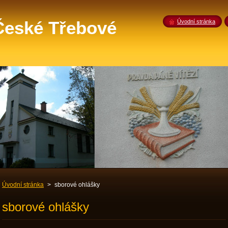
 České Třebové
Úvodní stránka
Úvodní stránka
>
sborové ohlášky
sborové ohlášky