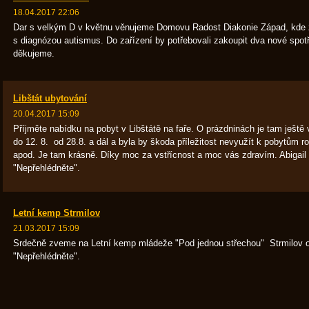
18.04.2017 22:06
Dar s velkým D v květnu věnujeme Domovu Radost Diakonie Západ, kde žij
s diagnózou autismus. Do zařízení by potřebovali zakoupit dva nové sp
děkujeme.
Libštát ubytování
20.04.2017 15:09
Příjměte nabídku na pobyt v Libštátě na faře. O prázdninách je tam ještě vo
do 12. 8. od 28.8. a dál a byla by škoda příležitost nevyužít k pobytům r
apod. Je tam krásně. Díky moc za vstřícnost a moc vás zdravím. Abigail
"Nepřehlédněte".
Letní kemp Strmilov
21.03.2017 15:09
Srdečně zveme na Letní kemp mládeže "Pod jednou střechou" Strmilov od
"Nepřehlédněte".