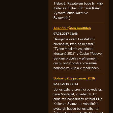
Třebové. Kazatelem bude br. Filip
Keller ze Svitav. (Br. farář Kamil
Vystavěl bude kázat ve
Svitavách.)
Alianční týden modliteb
07.01.2017 11:46
Děkujeme všem kazatelům i
příchozím, kteří se účastnili
"Týdne modliteb za jednotu
křesťanů 2017" v České Třebové.
Setkání proběhla v příjemném
duchu vstřícnosti a vzájemné
podpoře ve víře a v modlitbách.
Bohoslužby prosinec 2016
02.12.2016 14:13
Bohoslužby v prosinci povede br.
farář Vystavěl, v neděli 11.12.
bude mít bohoslužby br.farář Filip
Keller ze Svitav – o vánočních
svátcích budou bohoslužby na