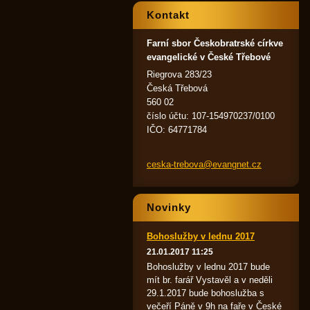
Kontakt
Farní sbor Českobratrské církve
evangelické v České Třebové
Riegrova 283/23
Česká Třebová
560 02
číslo účtu: 107-154970237/0100
IČO: 64771784
ceska-tr
ebova@ev
angnet.c
z
Novinky
Bohoslužby v lednu 2017
21.01.2017 11:25
Bohoslužby v lednu 2017 bude
mít br. farář Vystavěl a v neděli
29.1.2017 bude bohoslužba s
večeří Páně v 9h na faře v České