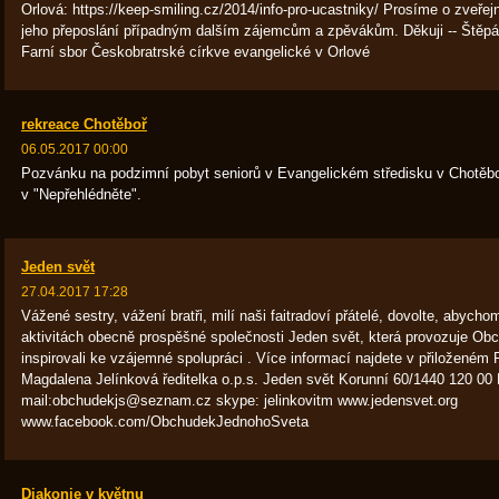
Orlová: https://keep-smiling.cz/2014/info-pro-ucastniky/ Prosíme o zveře
jeho přeposlání případným dalším zájemcům a zpěvákům. Děkuji -- Štěp
Farní sbor Českobratrské církve evangelické v Orlové
rekreace Chotěboř
06.05.2017 00:00
Pozvánku na podzimní pobyt seniorů v Evangelickém středisku v Chotěboř
v "Nepřehlédněte".
Jeden svět
27.04.2017 17:28
Vážené sestry, vážení bratři, milí naši faitradoví přátelé, dovolte, abycho
aktivitách obecně prospěšné společnosti Jeden svět, která provozuje O
inspirovali ke vzájemné spolupráci . Více informací najdete v přiložené
Magdalena Jelínková ředitelka o.p.s. Jeden svět Korunní 60/1440 120 00 
mail:obchudekjs@seznam.cz skype: jelinkovitm www.jedensvet.org
www.facebook.com/ObchudekJednohoSveta
Diakonie v květnu