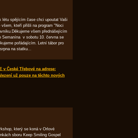
 létu spějícím čase chci upoutat Vaši
šem, kteří přišli na program "Noci
Trávníku.Děkujeme všem přednášejícím
do Semanína v sobotu 10. června se
ěkujeme pořádajícím. Letní tábor pro
srpna na statku...
E v České Třebové na adrese:
alezení už pouze na těchto nových
orkshop, který se koná v Orlové
tránkách sboru Keep Smiling Gospel