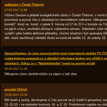
setkávání v České Třebové
27.05.2017 11:08
Vážení členové a přátelé evangelického sboru v České Třebové, v tomto k
pozornost a pozvat Vás k následujícím mimořádným setkáním: Děkujeme v
kostelů", který se konal v pátek 9. června od 17 do 22 h v kostele na 
za jejich vzácn, nevšední přístup k vybranému tématu. Odpolední výlet 
vydařil i přes krátké dešťové přeháňky, všichni účastníci byli spokojeni.D
děti, které navštěvují základní školu se koná od neděle 13. do soboty 19. 
Upozorňujeme, že jsou zprovozněné nové internetové stránky FS ČC
ceska-trebova.evangnet.cz a aktuální informace budou pro příště k n
stránkách. Odkaz je v "Nepřehlédněte" hned na prvním místě
06.04.2017 11:49
Děkujeme všem návštěvníkům za zájem o náš sbor.
pozvání Orlová
16.06.2017 16:34
Milí bratři a sestry, dovolujeme si Vás pozvat na již tradiční gospelový w
13.-15.10. i na následné koncerty 16. a 17.10. Podrobnosti najdete na s