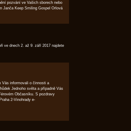
jnění pozvání ve Vašich sborech nebo
án Janča Keep Smiling Gospel Orlová
i ve dnech 2. až 9. září 2017 najdete
m Vás informovali o činnosti a
bchůdek Jednoho světa a případně Vás
m Férovém Občasníku. S pozdravy
Praha 2-Vinohrady e-