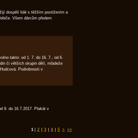
í dospělí lidé s těžším postižením a
otřebiče. Všem dárcům předem
lno takto: od 1. 7. do 16. 7., od 6.
odin či větších skupin dětí, mládeže
 Hudcová. Podrobnosti v
 9. do 16.7.2017. Plakát v
1
|
2
|
3
|
4
|
5
>
>>