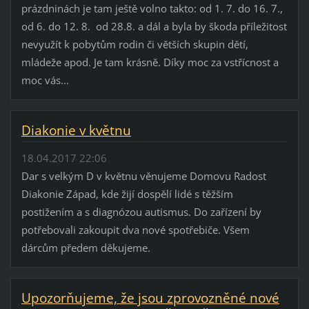
prázdninách je tam ještě volno takto: od 1. 7. do 16. 7.,
od 6. do 12. 8. od 28.8. a dál a byla by škoda příležitost
nevyužít k pobytům rodin či větších skupin dětí,
mládeže apod. Je tam krásně. Díky moc za vstřícnost a
moc vás...
Diakonie v květnu
18.04.2017 22:06
Dar s velkým D v květnu věnujeme Domovu Radost
Diakonie Západ, kde žijí dospělí lidé s těžším
postižením a s diagnózou autismus. Do zařízení by
potřebovali zakoupit dva nové spotřebiče. Všem
dárcům předem děkujeme.
Upozorňujeme, že jsou zprovozněné nové