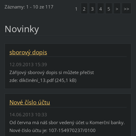
Záznamy: 1 - 10 ze 117
1
2
3
4
5
>
>>
Novinky
sborový dopis
12.09.2013 15:39
Zářijový sborový dopis si můžete přečíst
zde: díkčinění_13.pdf (245,1 kB)
Nové číslo účtu
14.06.2013 10:33
Od června má náš sbor vedený účet u Komerční banky.
Nové číslo účtu je: 107-154970237/0100