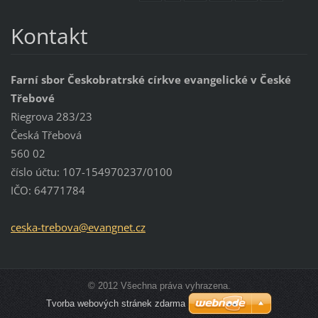
Kontakt
Farní sbor Českobratrské církve evangelické v České
Třebové
Riegrova 283/23
Česká Třebová
560 02
číslo účtu: 107-154970237/0100
IČO: 64771784
ceska-tr
ebova@ev
angnet.c
z
© 2012 Všechna práva vyhrazena.
Tvorba webových stránek zdarma