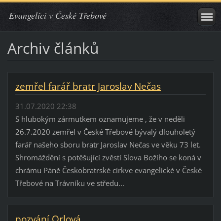
Evangelíci v České Třebové
Archiv článků
zemřel farář bratr Jaroslav Nečas
31.07.2020 22:38
S hlubokým zármutkem oznamujeme , že v neděli
26.7.2020 zemřel v České Třebové bývalý dlouholetý
farář našeho sboru bratr Jaroslav Nečas ve věku 73 let.
Shromáždění s potěšující zvěstí Slova Božího se koná v
chrámu Páně Českobratrské církve evangelické v České
Třebové na Trávníku ve středu...
pozvání Orlová