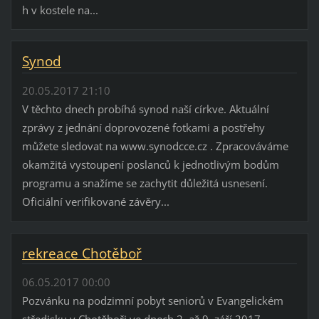
h v kostele na...
Synod
20.05.2017 21:10
V těchto dnech probíhá synod naší církve. Aktuální
zprávy z jednání doprovozené fotkami a postřehy
můžete sledovat na www.synodcce.cz . Zpracováváme
okamžitá vystoupení poslanců k jednotlivým bodům
programu a snažíme se zachytit důležitá usnesení.
Oficiální verifikované závěry...
rekreace Chotěboř
06.05.2017 00:00
Pozvánku na podzimní pobyt seniorů v Evangelickém
středisku v Chotěboři ve dnech 2. až 9. září 2017