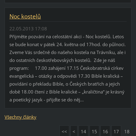
Noc kostelů
22.05.2013 17:08
Přijměte pozvání na celostátní akci - Noc kostelů. Letos
se bude konat v pátek 24. května od 17hod. do půlnoci.
Zveme Vás srdečně do našeho kostela na Trávníku, ale i
do ostatních českotřebovských kostelů. Zde je náš
program: 17.00 zahájení 17.15 Českobratrská církev
evangelická – otázky a odpovědi 17.30 Bible kralická –
povídání o překladu Bible, o Českých bratřích a jejich
době 18.00 čtení z Bible kralické – „kraličtina“ je krásný
a poetický jazyk - přijďte se do něj...
Všechny články
<<
<
14
15
16
17
18