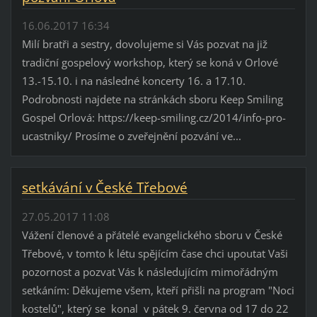
16.06.2017 16:34
Milí bratři a sestry, dovolujeme si Vás pozvat na již
tradiční gospelový workshop, který se koná v Orlové
13.-15.10. i na následné koncerty 16. a 17.10.
Podrobnosti najdete na stránkách sboru Keep Smiling
Gospel Orlová: https://keep-smiling.cz/2014/info-pro-
ucastniky/ Prosíme o zveřejnění pozvání ve...
setkávání v České Třebové
27.05.2017 11:08
Vážení členové a přátelé evangelického sboru v České
Třebové, v tomto k létu spějícím čase chci upoutat Vaši
pozornost a pozvat Vás k následujícím mimořádným
setkáním: Děkujeme všem, kteří přišli na program "Noci
kostelů", který se konal v pátek 9. června od 17 do 22